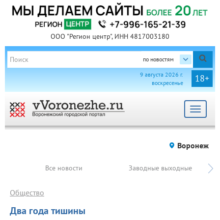
ООО "Регион центр", ИНН 4817003180
по новостям
9 августа 2026 г.
18+
воскресенье
Toggle
navigat
Воронеж
Все новости
Заводные выходные
Общество
Два года тишины