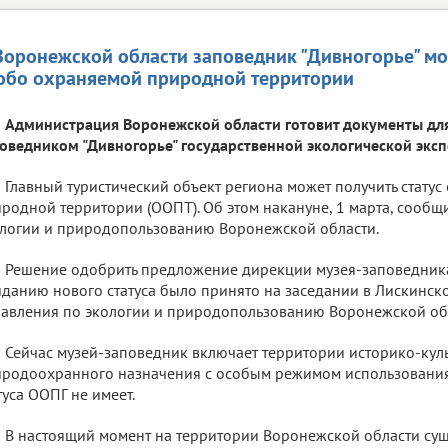
Воронежской области заповедник "Дивногорье" мо
обо охраняемой природной территории
Администрация Воронежской области готовит документы дл
оведником "Дивногорье" государственной экологической эксп
Главный туристический объект региона может получить стату
родной территории (ООПТ). Об этом накануне, 1 марта, сообщ
логии и природопользованию Воронежской области.
Решение одобрить предложение дирекции музея-заповедника
данию нового статуса было принято на заседании в Лискинско
авления по экологии и природопользованию Воронежской об
Сейчас музей-заповедник включает территории историко-кул
родоохранного назначения с особым режимом использования
туса ООПГ не имеет.
В настоящий момент на территории Воронежской области суще