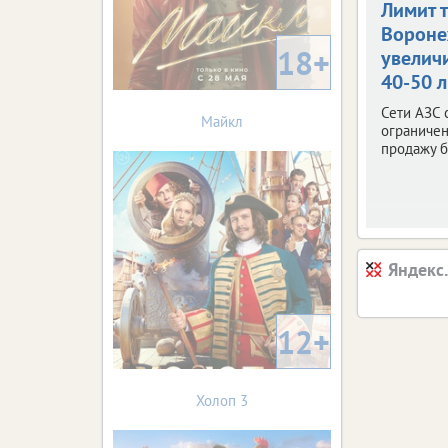
Лимит 
Ворон
18+
увелич
40-50 
Сети АЗС 
Майкл
ограничен
продажу б
Яндекс
12+
Холоп 3