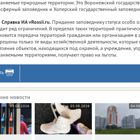
аняемые природные территории. Это Воронежский государс
сферный заповедник и Хоперский государственный заповедн
Справка ИА vRossii.ru.
Придание заповеднику статуса особо 
дит ряд ограничений. В пределах таких территорий практиче
новится передача территорий гражданам или организациям в с
решены только те виды хозяйственной деятельности, которые
тояния объектов, находящихся под охраной, а учреждения, у
аняемыми территориями, получают право на льготы.
ть
ние новости
05.08.2026
05.08.2026
04.0