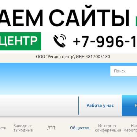
ООО "Регион центр", ИНН 4817003180
Работа у нас
Н
Заводные
Интернет-
На
сти
ДТП
Общество
выходные
конференция
мероп