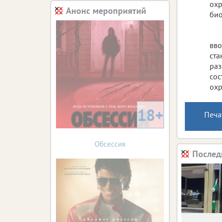
охр
Анонс мероприятий
био
вво
ста
раз
сос
охр
18+
Печа
Обсессия
Послед