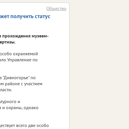
Общество
жет получить статус
я прохождения музеем-
ертизы.
с особо охраняемой
ило Управление по
 "Дивногорье" по
м районе с участием
ласти.
ьтурного и
 и охраны, однако
ствует всего две особо