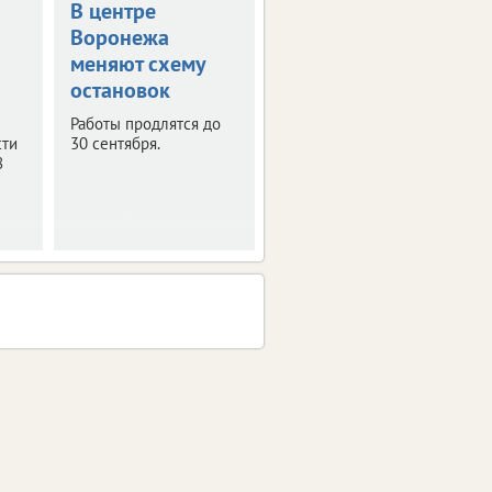
В центре
В Воронеже
Воронежа
временно
меняют схему
отключат
остановок
телевещание
Работы продлятся до
С 4 по 6 августа
сти
30 сентября.
запланированы
8
профилактические
работы на телевышке.