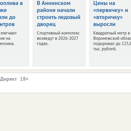
топлива в
В Аннинском
Цены на
еже
районе начали
«первичку» и
или до
строить ледовый
«вторичку»
литров
дворец
выросли
смягчают
Спортивный комплекс
Квадратный метр в
ия на
возведут в 2026-2027
Воронежской обла
ензина.
годах.
подорожал до 125,
тыс. рублей.
.Директ