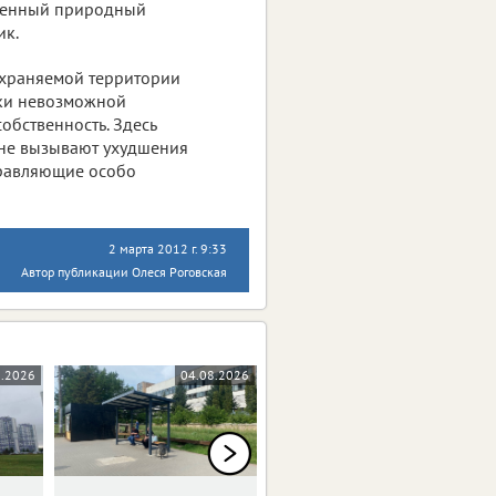
твенный природный
ик.
охраняемой территории
ски невозможной
обственность. Здесь
 не вызывают ухудшения
правляющие особо
2 марта 2012 г. 9:33
Автор публикации Олеся Роговская
8.2026
04.08.2026
03.08.2026