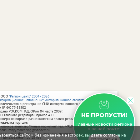
 ООО
"Регион центр" 2004 - 2026
нформационное наполнение: Информационное агентство vRossii.ru
видетельство о регистрации СМИ информационного агентства vRossii.ru
А № ФС 77‑35502
ыдано РОСКОМНАДЗОРом 04 марта 2009г.
НЕ ПРОПУСТИ!
 О. Главного редактора Нарыков А. Н.
аннеры на портале размещаются на правах рекламы.
еклама на портале:
Главные новости региона
екламное агентство "Умный маркетинг" тел. 7-910-267-70-40,
в вашей почте!
mail: umnyy.marketing@yandex.ru
тдельные публикации могут содержать информацию, не предназначенную
зоваться сайтом без изменения настроек, вы даете согласие на
ля пользователей до 18 лет.
ПОДПИСАТЬСЯ