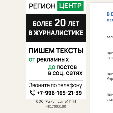
В 
ос
зап
при
эко
при
Упр
при
ста
ООО "Регион центр", ИНН
4817003180