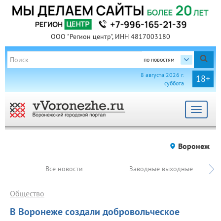
ООО "Регион центр", ИНН 4817003180
по новостям
8 августа 2026 г.
18+
суббота
Toggle
navigat
Воронеж
Все новости
Заводные выходные
Общество
В Воронеже создали добровольческое