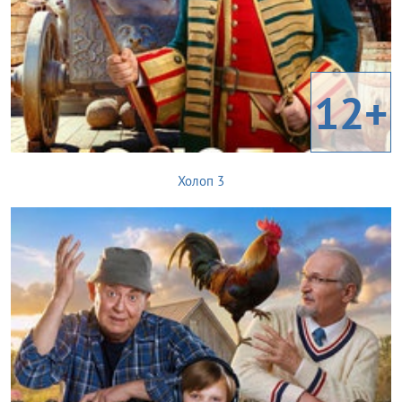
12+
Холоп 3