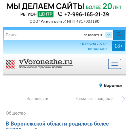
ООО "Регион центр", ИНН 4817003180
по новостям
10 августа 2026 г.
18+
понедельник
Toggle
navigat
Воронеж
Все новости
Заводные выходные
Общество
В Воронежской области родилось более