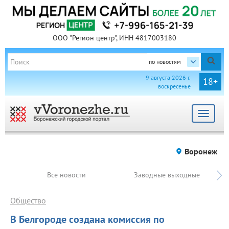
ООО "Регион центр", ИНН 4817003180
по новостям
9 августа 2026 г.
18+
воскресенье
Toggle
navigat
Воронеж
Все новости
Заводные выходные
Общество
В Белгороде создана комиссия по