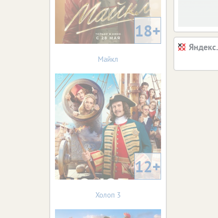
18+
Яндекс
Майкл
12+
Холоп 3