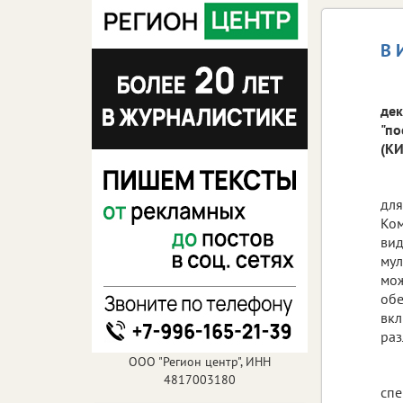
В 
дек
"по
(КИ
для
Ком
вид
мул
мож
обе
вкл
раз
ООО "Регион центр", ИНН
4817003180
спе