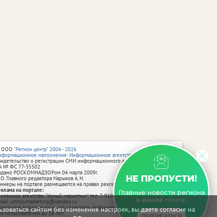
 ООО
"Регион центр" 2004 - 2026
нформационное наполнение: Информационное агентство vRossii.ru
видетельство о регистрации СМИ информационного агентства vRossii.ru
А № ФС 77‑35502
ыдано РОСКОМНАДЗОРом 04 марта 2009г.
НЕ ПРОПУСТИ!
 О. Главного редактора Нарыков А. Н.
аннеры на портале размещаются на правах рекламы.
еклама на портале:
Главные новости региона
екламное агентство "Умный маркетинг" тел. 7-910-267-70-40,
в вашей почте!
mail: umnyy.marketing@yandex.ru
тдельные публикации могут содержать информацию, не предназначенную
зоваться сайтом без изменения настроек, вы даете согласие на
ля пользователей до 18 лет.
ПОДПИСАТЬСЯ