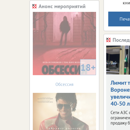
кни
Анонс мероприятий
Печа
Послед
18+
Лимит 
Обсессия
Ворон
увелич
40-50 
Сети АЗС 
ограничен
продажу б