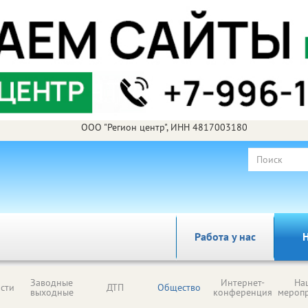
ООО "Регион центр", ИНН 4817003180
Работа у нас
Н
Заводные
Интернет-
На
сти
ДТП
Общество
выходные
конференция
мероп