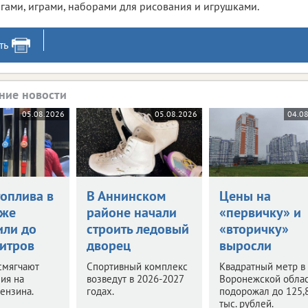
гами, играми, наборами для рисования и игрушками.
ть
ние новости
05.08.2026
05.08.2026
04.0
топлива в
В Аннинском
Цены на
еже
районе начали
«первичку» и
или до
строить ледовый
«вторичку»
литров
дворец
выросли
смягчают
Спортивный комплекс
Квадратный метр в
ия на
возведут в 2026-2027
Воронежской обла
ензина.
годах.
подорожал до 125,
тыс. рублей.