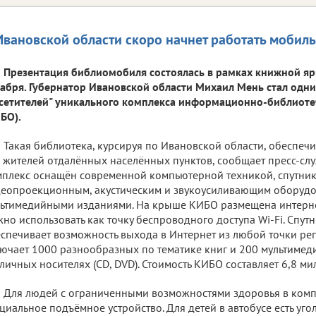
Ивановской области скоро начнет работать мобил
Презентация библиомобиля состоялась в рамках книжной яр
абря. Губернатор Ивановской области Михаил Мень стал одн
сетителей" уникального комплекса информационно-библиот
БО).
Такая библиотека, курсируя по Ивановской области, обеспеч
 жителей отдалённых населённых пунктов, сообщает пресс-сл
плекс оснащён современной компьютерной техникой, спутни
еопроекционным, акустическим и звукоусиливающим оборудо
ьтимедийными изданиями. На крыше КИБО размещена интерне
но использовать как точку беспроводного доступа Wi-Fi. Спут
спечивает возможность выхода в Интернет из любой точки ре
ючает 1000 разнообразных по тематике книг и 200 мультимед
личных носителях (CD, DVD). Стоимость КИБО составляет 6,8 м
Для людей с ограниченными возможностями здоровья в комп
циальное подъёмное устройство. Для детей в автобусе есть уг