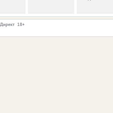
.Директ