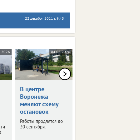
22 декабря 2011 г. 9:45
8.2026
04.08.2026
03.08.2026
В центре
В Воронеже
Воронежа
временно
меняют схему
отключат
остановок
телевещание
Работы продлятся до
С 4 по 6 августа
сти
30 сентября.
запланированы
8
профилактические
работы на телевышке.