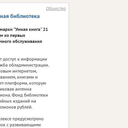
Общество
ьная библиотека
марки "Умная книга" 21
им из первых
ечного обслуживания
ит доступ к информации
ужба обладминистрации.
ковым интернетом,
ванием, книгами и
т-платформа, которую
никовая антенна
гиона. Фонд библиотеки
ийных изданий на
иллионов рублей.
лексе предусмотрено
олок с развивающими