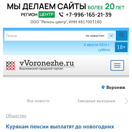
ООО "Регион центр", ИНН 4817003180
по новостям
8 августа 2026 г.
18+
суббота
Toggle
navigat
Воронеж
Все новости
Заводные выходные
Общество
Курянам пенсии выплатят до новогодних