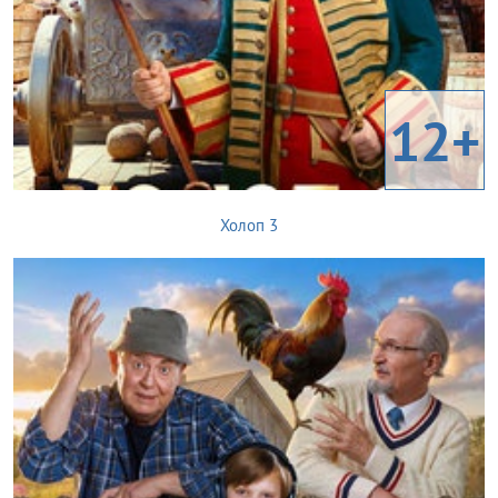
12+
Холоп 3