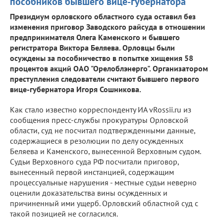
пособников бывшего вице-губернатора
Президиум орловского областного суда оставил без
изменения приговор Заводского райсуда в отношении
предпринимателя Олега Каменского и бывшего
регистратора Виктора Беляева. Орловцы были
осуждены за пособничество в попытке хищения 58
процентов акций ОАО "Орелоблэнерго". Организатором
преступления следователи считают бывшего первого
вице-губернатора Игоря Сошникова.
Как стало известно корреспонденту ИА vRossii.ru из
сообщения пресс-службы прокуратуры Орловской
области, суд не посчитал подтвержденными данные,
содержащиеся в резолюции по делу осужденных
Беляева и Каменского, вынесенной Верховным судом.
Судьи Верховного суда РФ посчитали приговор,
вынесенный первой инстанцией, содержащим
процессуальные нарушения - местные судьи неверно
оценили доказательства вины осужденных и
причиненный ими ущерб. Орловский областной суд с
такой позицией не согласился.