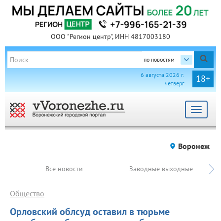
ООО "Регион центр", ИНН 4817003180
по новостям
6 августа 2026 г.
18+
четверг
Toggle
navigat
Воронеж
Все новости
Заводные выходные
Общество
Орловский облсуд оставил в тюрьме