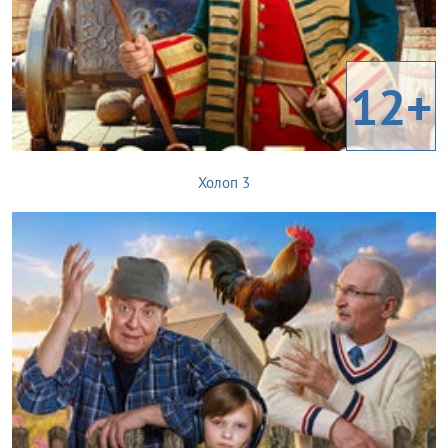
12+
Холоп 3