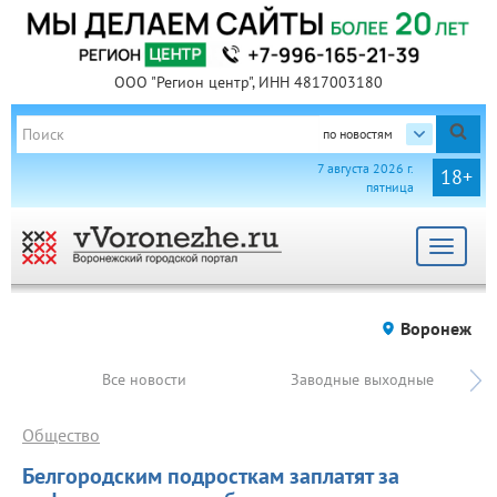
ООО "Регион центр", ИНН 4817003180
по новостям
7 августа 2026 г.
18+
пятница
Toggle
navigat
Воронеж
Все новости
Заводные выходные
Общество
Белгородским подросткам заплатят за