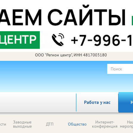
ООО "Регион центр", ИНН 4817003180
Работа у нас
Н
Заводные
Интернет-
На
сти
ДТП
Общество
выходные
конференция
мероп