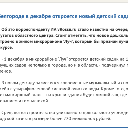
Белгороде в декабре откроется новый детский сад
Об это корреспонденту ИА vRossii.ru стало известно на очер
утатов областного центра. Стоит отметить, что новое дошко
троено в жилом микрорайоне "Луч", который бы признан луч
курсе.
- 1 декабря в микрорайоне "Луч" откроется детский садик на 1
лучших садов не только в городе, но и в области, - подчеркнул
енов.
В новом детсаду разместятся современные музыкальный и спо
сейн с ультрафиолетовой системой очистки воды. Кроме того,
ет мансардный этаж — на крыши здания будет зимний сад, где 
ованием и гимнастикой.
Средства на строительство уникального дошкольного учрежд
одской казны в размере более 220 миллионов рублей.