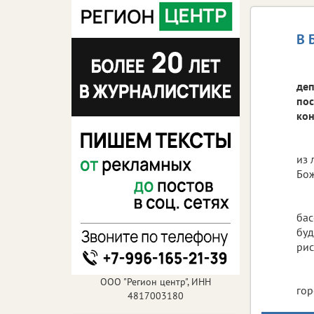
В 
деп
пос
кон
из 
Бож
бас
буд
рис
ООО "Регион центр", ИНН
гор
4817003180