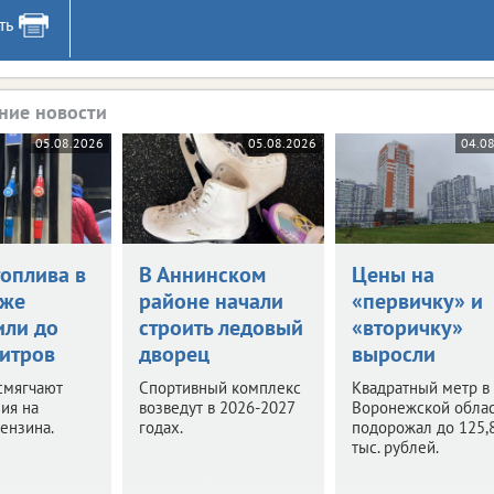
ть
ние новости
05.08.2026
05.08.2026
04.0
топлива в
В Аннинском
Цены на
еже
районе начали
«первичку» и
или до
строить ледовый
«вторичку»
литров
дворец
выросли
смягчают
Спортивный комплекс
Квадратный метр в
ия на
возведут в 2026-2027
Воронежской обла
ензина.
годах.
подорожал до 125,
тыс. рублей.