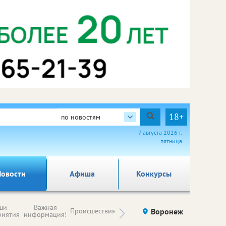
18+
по новостям
7 августа 2026 г.
пятница
овости
Афиша
Конкурсы
Новости
ши
Важная
Происшествия
Здоровье
Воронеж
Ку
компаний (на
риятия
информация!
правах
рекламы)