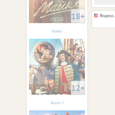
18+
Яндекс
Майкл
12+
Холоп 3