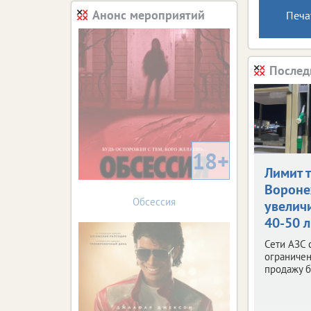
Анонс мероприятий
Печа
Послед
18+
Лимит 
Ворон
Обсессия
увелич
40-50 
Сети АЗС 
ограничен
продажу б