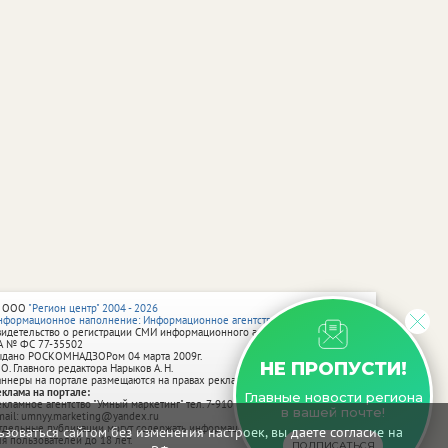
 ООО
"Регион центр" 2004 - 2026
нформационное наполнение: Информационное агентство vRossii.ru
видетельство о регистрации СМИ информационного агентства vRossii.ru
А № ФС 77‑35502
ыдано РОСКОМНАДЗОРом 04 марта 2009г.
НЕ ПРОПУСТИ!
 О. Главного редактора Нарыков А. Н.
аннеры на портале размещаются на правах рекламы.
еклама на портале:
Главные новости региона
екламное агентство "Умный маркетинг" тел. 7-910-267-70-40,
в вашей почте!
mail: umnyy.marketing@yandex.ru
тдельные публикации могут содержать информацию, не предназначенную
зоваться сайтом без изменения настроек, вы даете согласие на
ля пользователей до 18 лет.
ПОДПИСАТЬСЯ