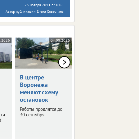
23 ноября 2011 г. 10:08
Автор публикации Елена Совестина
8.2026
04.08.2026
03.08.2026
В центре
В Воронеже
Воронежа
временно
меняют схему
отключат
остановок
телевещание
Работы продлятся до
С 4 по 6 августа
сти
30 сентября.
запланированы
8
профилактические
работы на телевышке.