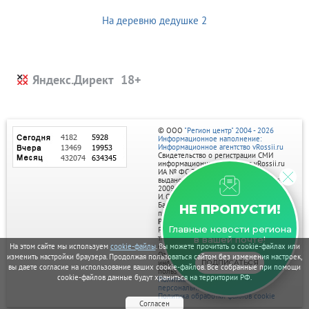
На деревню дедушке 2
Яндекс.Директ
© ООО
"Регион центр" 2004 - 2026
Информационное наполнение:
Информационное агентство vRossii.ru
Свидетельство о регистрации СМИ
информационного агентства vRossii.ru
ИА № ФС 77‑35502
выдано РОСКОМНАДЗОРом 04 марта
2009г.
И. О. Главного редактора Нарыков А. Н.
Баннеры на портале размещаются на
НЕ ПРОПУСТИ!
правах рекламы.
Реклама на портале:
Главные новости региона
Рекламное агентство "Умный маркетинг"
тел. 7-910-267-70-40,
в вашей почте!
email: umnyy.marketing@yandex.ru
На этом сайте мы используем
cookie-файлы
. Вы можете прочитать о cookie-файлах или
Отдельные публикации могут содержать
изменить настройки браузера. Продолжая пользоваться сайтом без изменения настроек,
информацию, не предназначенную для
ПОДПИСАТЬСЯ
вы даете согласие на использование ваших cookie-файлов. Все собранные при помощи
пользователей до 18 лет.
cookie-файлов данные будут храниться на территории РФ.
Политика в отношении обработки
персональных данных
Политика обработки файлов cookie
Согласен