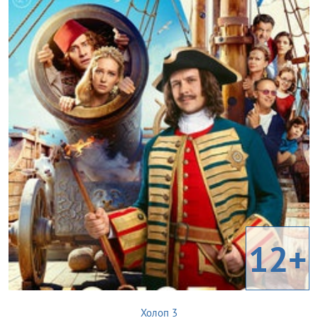
12+
Холоп 3