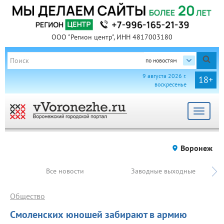
ООО "Регион центр", ИНН 4817003180
по новостям
9 августа 2026 г.
18+
воскресенье
Toggle
navigat
Воронеж
Все новости
Заводные выходные
Общество
Смоленских юношей забирают в армию