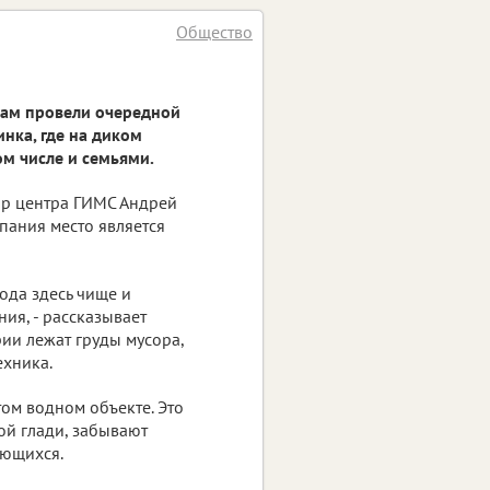
Общество
дам провели очередной
нка, где на диком
м числе и семьями.
тор центра ГИМС Андрей
пания место является
ода здесь чище и
я, - рассказывает
рии лежат груды мусора,
ехника.
ом водном объекте. Это
ой глади, забывают
ающихся.