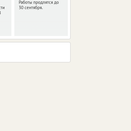
Работы продлятся до
С 4 по 6 августа
сти
30 сентября.
запланированы
8
профилактические
работы на телевышке.