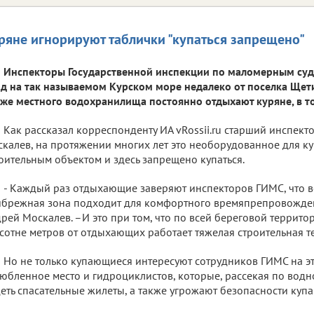
ряне игнорируют таблички "купаться запрещено"
Инспекторы Государственной инспекции по маломерным су
д на так называемом Курском море недалеко от поселка Щети
же местного водохранилища постоянно отдыхают куряне, в то
Как рассказал корреспонденту ИА vRossii.ru старший инспек
калев, на протяжении многих лет это необорудованное для ку
оительным объектом и здесь запрещено купаться.
- Каждый раз отдыхающие заверяют инспекторов ГИМС, что в
брежная зона подходит для комфортного времяпрепровождени
рей Москалев. –И это при том, что по всей береговой террито
 сотне метров от отдыхающих работает тяжелая строительная т
Но не только купающиеся интересуют сотрудников ГИМС на эт
юбленное место и гидроциклистов, которые, рассекая по водн
еть спасательные жилеты, а также угрожают безопасности куп