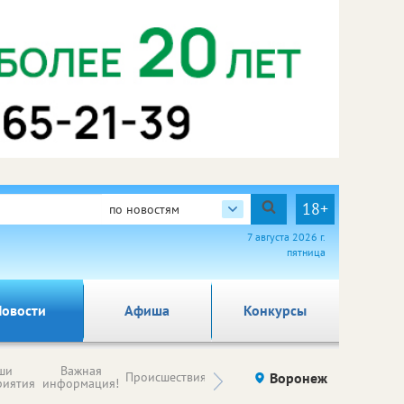
18+
по новостям
7 августа 2026 г.
пятница
овости
Афиша
Конкурсы
Новости
ши
Важная
Происшествия
Здоровье
Воронеж
Ку
компаний (на
риятия
информация!
правах
рекламы)