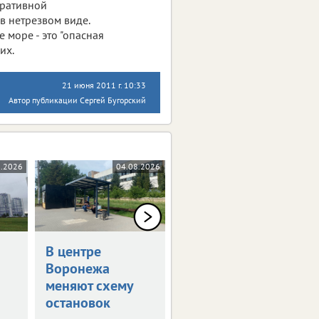
тративной
 в нетрезвом виде.
 море - это "опасная
их.
21 июня 2011 г. 10:33
Автор публикации Сергей Бугорский
8.2026
04.08.2026
03.08.2026
В центре
В Воронеже
Воронежа
временно
меняют схему
отключат
остановок
телевещание