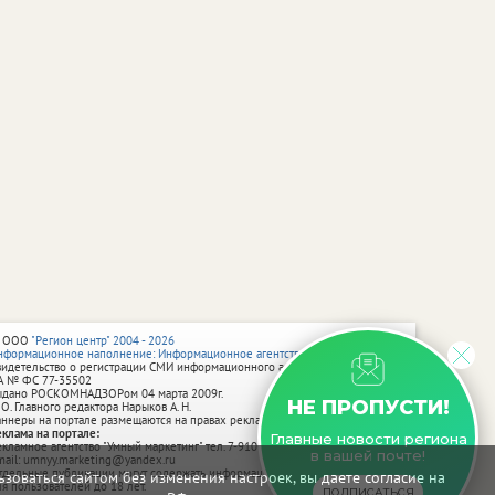
 ООО
"Регион центр" 2004 - 2026
нформационное наполнение: Информационное агентство vRossii.ru
видетельство о регистрации СМИ информационного агентства vRossii.ru
А № ФС 77‑35502
ыдано РОСКОМНАДЗОРом 04 марта 2009г.
НЕ ПРОПУСТИ!
 О. Главного редактора Нарыков А. Н.
аннеры на портале размещаются на правах рекламы.
еклама на портале:
Главные новости региона
екламное агентство "Умный маркетинг" тел. 7-910-267-70-40,
в вашей почте!
mail: umnyy.marketing@yandex.ru
тдельные публикации могут содержать информацию, не предназначенную
зоваться сайтом без изменения настроек, вы даете согласие на
ля пользователей до 18 лет.
ПОДПИСАТЬСЯ