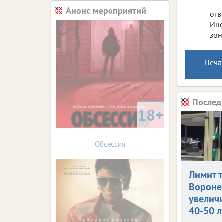
Анонс мероприятий
отв
Инс
зон
Печа
Послед
18+
Обсессия
Лимит 
Ворон
увелич
40-50 