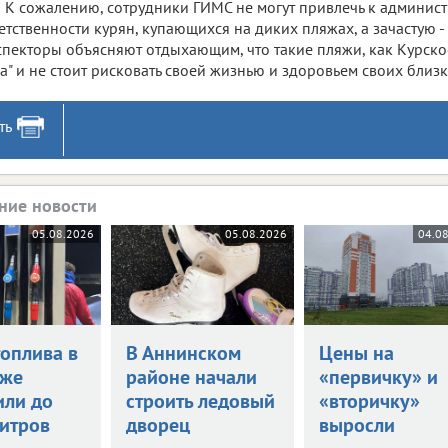
К сожалению, сотрудники ГИМС не могут привлечь к админис
етственности курян, купающихся на диких пляжах, а зачастую -
пекторы объясняют отдыхающим, что такие пляжи, как Курское
а" и не стоит рисковать своей жизнью и здоровьем своих близк
ть
ние новости
05.08.2026
05.08.2026
04.0
топлива в
В Аннинском
Цены на
еже
районе начали
«первичку» и
или до
строить ледовый
«вторичку»
литров
дворец
выросли