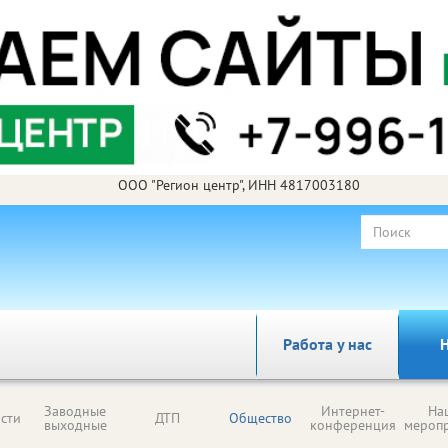
ООО "Регион центр", ИНН 4817003180
Работа у нас
Н
Заводные
Интернет-
На
сти
ДТП
Общество
выходные
конференция
мероп