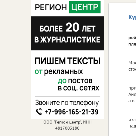
Ку
рей
пля
Мос
стр
при
Анд
а в
изл
ООО "Регион центр", ИНН
над
4817003180