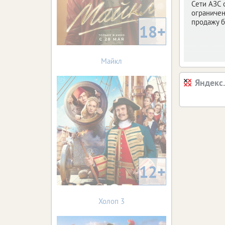
Сети АЗС 
ограничен
продажу б
18+
Майкл
Яндекс
12+
Холоп 3