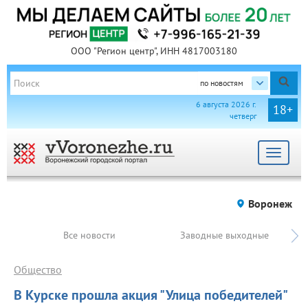
ООО "Регион центр", ИНН 4817003180
по новостям
6 августа 2026 г.
18+
четверг
Toggle
navigat
Воронеж
Все новости
Заводные выходные
Общество
В Курске прошла акция "Улица победителей"