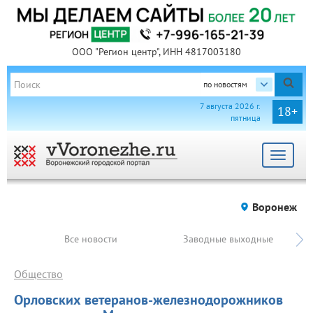
ООО "Регион центр", ИНН 4817003180
по новостям
7 августа 2026 г.
18+
пятница
Toggle
navigat
Воронеж
Все новости
Заводные выходные
Общество
Орловских ветеранов-железнодорожников