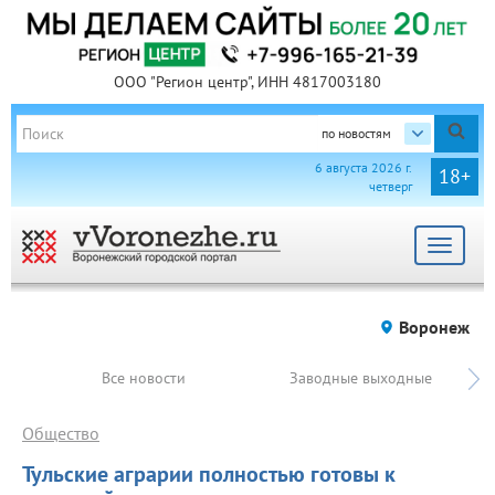
ООО "Регион центр", ИНН 4817003180
по новостям
6 августа 2026 г.
18+
четверг
Toggle
navigat
Воронеж
Все новости
Заводные выходные
Общество
Тульские аграрии полностью готовы к