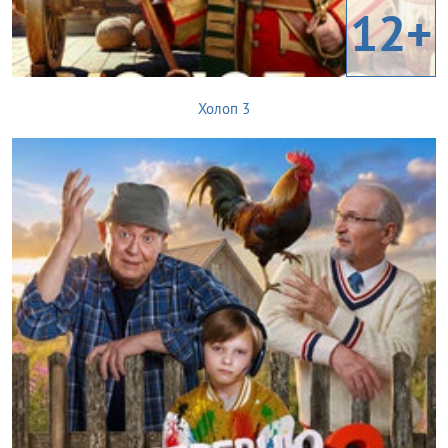
12+
Холоп 3