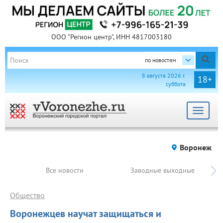
ООО "Регион центр", ИНН 4817003180
по новостям
8 августа 2026 г.
18+
суббота
Toggle
navigat
Воронеж
Все новости
Заводные выходные
Общество
Воронежцев научат защищаться и