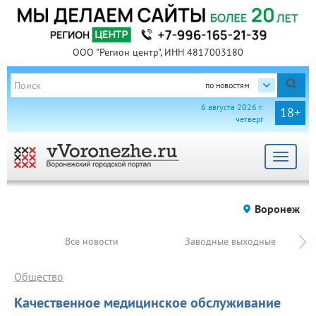
ООО "Регион центр", ИНН 4817003180
по новостям
6 августа 2026 г.
18+
четверг
Toggle
navigat
Воронеж
Все новости
Заводные выходные
Общество
Качественное медицинское обслуживание