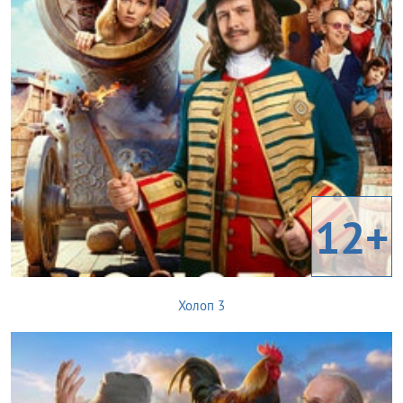
12+
Холоп 3