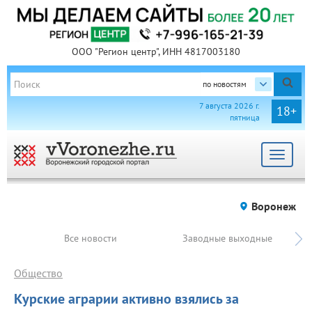
ООО "Регион центр", ИНН 4817003180
по новостям
7 августа 2026 г.
18+
пятница
Toggle
navigat
Воронеж
Все новости
Заводные выходные
Общество
Курские аграрии активно взялись за