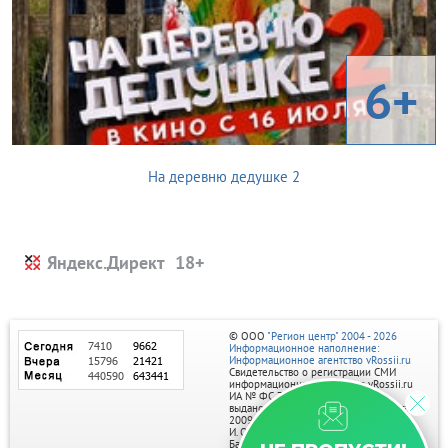
6+
На деревню дедушке 2
Яндекс.Директ
© ООО
"Регион центр" 2004 - 2026
Информационное наполнение:
Информационное агентство vRossii.ru
Свидетельство о регистрации СМИ
информационного агентства vRossii.ru
ИА № ФС 77‑35502
выдано РОСКОМНАДЗОРом 04 марта
2009г.
И. О. Главного редактора Нарыков А. Н.
Баннеры на портале размещаются на