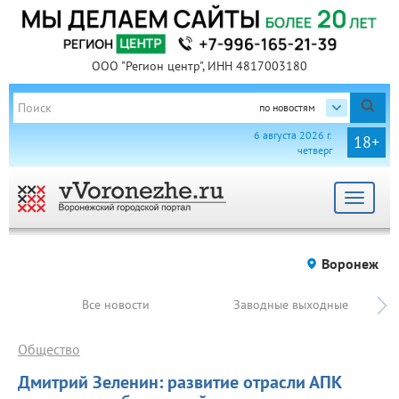
ООО "Регион центр", ИНН 4817003180
по новостям
6 августа 2026 г.
18+
четверг
Toggle
navigat
Воронеж
Все новости
Заводные выходные
Общество
Дмитрий Зеленин: развитие отрасли АПК