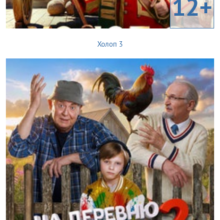
12+
Холоп 3