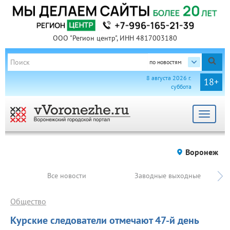
ООО "Регион центр", ИНН 4817003180
по новостям
8 августа 2026 г.
18+
суббота
Toggle
navigat
Воронеж
Все новости
Заводные выходные
Общество
Курские следователи отмечают 47-й день