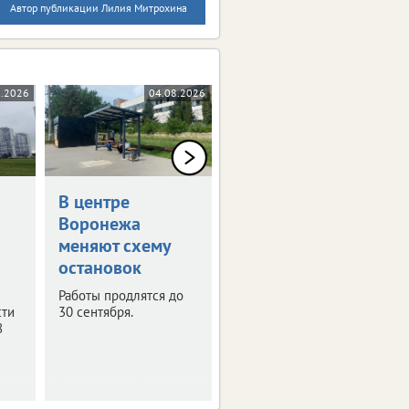
Автор публикации Лилия Митрохина
8.2026
04.08.2026
03.08.2026
В центре
В Воронеже
Воронежа
временно
меняют схему
отключат
остановок
телевещание
Работы продлятся до
С 4 по 6 августа
сти
30 сентября.
запланированы
8
профилактические
работы на телевышке.