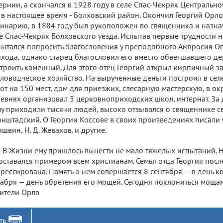
ернии, а скончался в 1928 году в селе Спас-Чекряк Центральн
 в настоящее время - Болховский район. Окончил Георгий Орл
инарию, в 1884 году был рукоположен во священника и назна
е Спас-Чекряк Болховского уезда. Испытав первые трудности н
ытался попросить благословения у преподобного Амвросия Оп
хода, однако старец благословил его вместо обветшавшего дер
троить каменный. Для этого отец Георгий открыл кирпичный з
ловодческое хозяйство. На вырученные деньги построил в сел
от на 150 мест, дом для приезжих, слесарную мастерскую, в ок
евнях организовал 5 церковноприходских школ, интернат. За
у приходили тысячи людей, высоко отзывался о священнике 
нштадский. О Георгии Коссове в своих произведениях писали С. 
швин, Н. Д. Жевахов. и другие.
В Жизни ему пришлось вынести не мало тяжелых испытаний. 
оставался примером всем христианам. Семья отца Георгия посл
рессирована. Память о нем совершается 8 сентября — в день к
абря — день обретения его мощей. Сегодня поклониться моща
ители Орла
ть