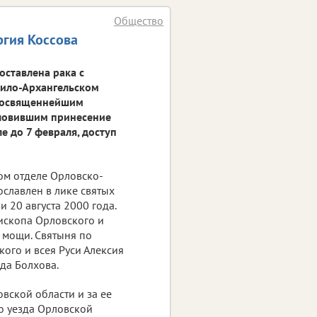
Общество
гия Коссова
оставлена рака с
аило-Архангельском
реосвященнейшим
ловившим принесение
е до 7 февраля, доступ
ом отделе Орловско-
славлен в лике святых
20 августа 2000 года.
ископа Орловского и
 мощи. Святыня по
ого и всея Руси Алексия
да Болхова.
вской области и за ее
о уезда Орловской