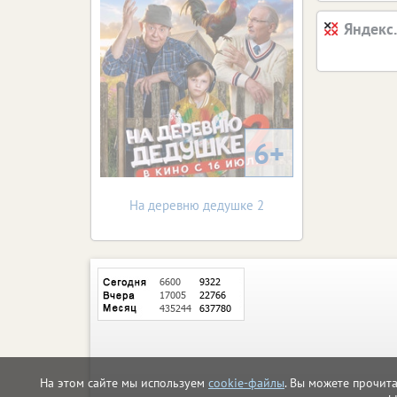
Яндекс
6+
На деревню дедушке 2
На этом сайте мы используем
cookie-файлы
. Вы можете прочит