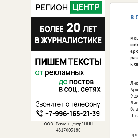
В 
мощ
соб
арх
рак
к с
Лив
Арх
9 д
Лив
бла
II 
ООО "Регион центр", ИНН
4817003180
пре