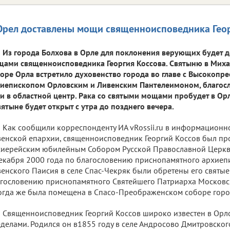
Орел доставлены мощи священноисповедника Геор
Из города Болхова в Орле для поклонения верующих будет д
ами священноисповедника Георгия Коссова. Святыню в Мих
оре Орла встретило духовенство города во главе с Высокоп
иепископом Орловским и Ливенским Пантелеимоном, благос
и в областной центр. Рака со святыми мощами пробудет в Орл
вятыне будет открыт с утра до позднего вечера.
Как сообщили корреспонденту ИА vRossii.ru в информационн
енской епархии, священноисповедник Георгий Коссов был про
иерейским юбилейным Собором Русской Православной Церкви 
екабря 2000 года по благословению приснопамятного архиеп
енского Паисия в селе Спас-Чекряк были обретены его святые
гословению приснопамятного Святейшего Патриарха Московск
тогда же была помещена в Спасо-Преображенском соборе горо
Священноисповедник Георгий Коссов широко известен в Орло
делами. Родился он в1855 году в селе Андросово Дмитровског