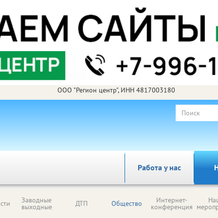
ООО "Регион центр", ИНН 4817003180
Работа у нас
Н
Заводные
Интернет-
На
сти
ДТП
Общество
выходные
конференция
мероп