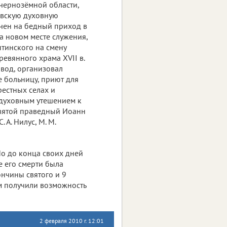
очернозёмной области,
овскую духовную
чен на бедный приход в
а новом месте служения,
тинского на смену
евянного храма XVII в.
авод, организовал
е больницу, приют для
рестных селах и
 духовным утешением к
святой праведный Иоанн
А. Нилус, М. М.
Но до конца своих дней
е его смерти была
ончины святого и 9
м получили возможность
2 февраля 2010 г. 12:01