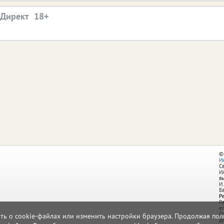
.Директ
©
И
С
И
в
И.
Б
Р
Р
e
О
ать о cookie-файлах или изменить настройки браузера. Продолжая поль
д