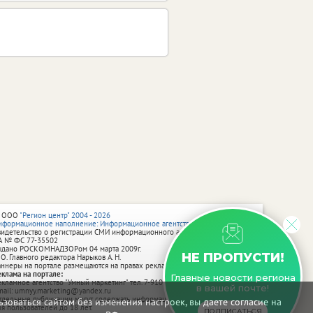
 ООО
"Регион центр" 2004 - 2026
нформационное наполнение: Информационное агентство vRossii.ru
видетельство о регистрации СМИ информационного агентства vRossii.ru
А № ФС 77‑35502
ыдано РОСКОМНАДЗОРом 04 марта 2009г.
НЕ ПРОПУСТИ!
 О. Главного редактора Нарыков А. Н.
аннеры на портале размещаются на правах рекламы.
еклама на портале:
Главные новости региона
екламное агентство "Умный маркетинг" тел. 7-910-267-70-40,
в вашей почте!
mail: umnyy.marketing@yandex.ru
тдельные публикации могут содержать информацию, не предназначенную
зоваться сайтом без изменения настроек, вы даете согласие на
ля пользователей до 18 лет.
ПОДПИСАТЬСЯ