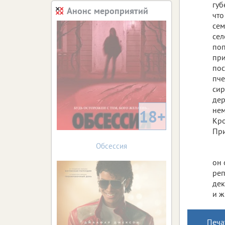
губ
Анонс мероприятий
что
сем
сел
поп
при
пос
пче
сир
дер
нем
18+
Кро
При
Обсессия
он 
реп
дек
и ж
Печа