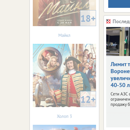
18+
Послед
Майкл
Лимит 
Ворон
увелич
40-50 
Сети АЗС 
12+
ограничен
продажу б
Холоп 3