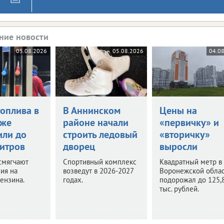
ние новости
05.08.2026
05.08.2026
04.0
топлива в
В Аннинском
Цены на
еже
районе начали
«первичку» и
или до
строить ледовый
«вторичку»
литров
дворец
выросли
смягчают
Спортивный комплекс
Квадратный метр в
ия на
возведут в 2026-2027
Воронежской обла
ензина.
годах.
подорожал до 125,
тыс. рублей.