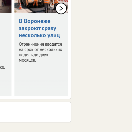
В Воронеже
Синоптики
закроют сразу
пообещали 30-
несколько улиц
градусную жару
в ЦФО
Ограничения вводятся
на срок от нескольких
Выяснили, где будет
недель до двух
особенно жарко. О
месяцев.
погоде в регионах
ке.
присутствия ИА
vRossii.ru в ближайшие
дни.