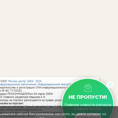
 ООО
"Регион центр" 2004 - 2026
нформационное наполнение: Информационное агентство vRossii.ru
видетельство о регистрации СМИ информационного агентства vRossii.ru
А № ФС 77‑35502
ыдано РОСКОМНАДЗОРом 04 марта 2009г.
НЕ ПРОПУСТИ!
 О. Главного редактора Нарыков А. Н.
аннеры на портале размещаются на правах рекламы.
еклама на портале:
Главные новости региона
екламное агентство "Умный маркетинг" тел. 7-910-267-70-40,
в вашей почте!
mail: umnyy.marketing@yandex.ru
тдельные публикации могут содержать информацию, не предназначенную
зоваться сайтом без изменения настроек, вы даете согласие на
ля пользователей до 18 лет.
ПОДПИСАТЬСЯ