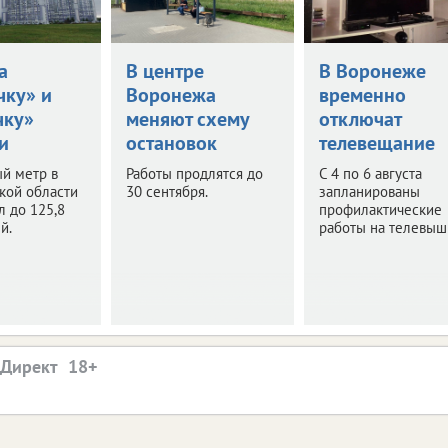
а
В центре
В Воронеже
чку» и
Воронежа
временно
чку»
меняют схему
отключат
и
остановок
телевещание
й метр в
Работы продлятся до
С 4 по 6 августа
кой области
30 сентября.
запланированы
 до 125,8
профилактические
й.
работы на телевыш
.Директ