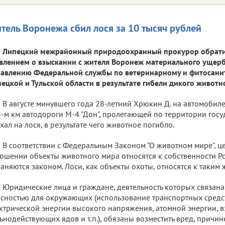
тель Воронежа сбил лося за 10 тысяч рублей
Липецкий межрайонный природоохранный прокурор обратил
влением о взыскании с жителя Воронеж материального ущер
авлению Федеральной службы по ветеринарному и фитосани
ецкой и Тульской области в результате гибели дикого животн
В августе минувшего года 28-летний Хрюкин Д. на автомобиле
-м км автодороги М-4 "Дон", пролегающей по территории госу
хал на лося, в результате чего животное погибло.
В соответствии с Федеральным Законом "О животном мире", ц
ошении объекты животного мира относятся к собственности 
аняются законом. Лоси, как объекты охоты, относятся к таким
Юридические лица и граждане, деятельность которых связан
сностью для окружающих (использование транспортных средст
ктрической энергии высокого напряжения, атомной энергии, в
ьнодействующих ядов и т.п.), обязаны возместить вред, прич