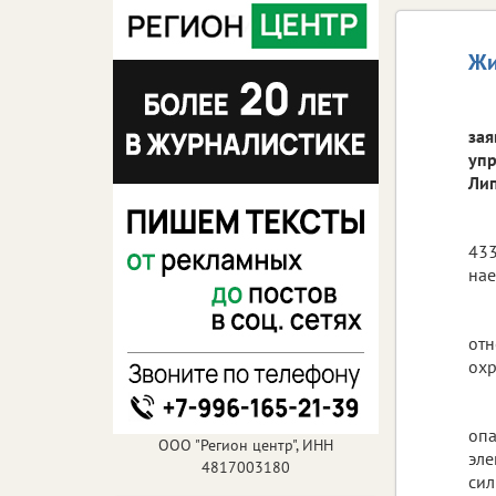
Жи
зая
упр
Лип
433
нае
отн
охр
опа
ООО "Регион центр", ИНН
эле
4817003180
сил