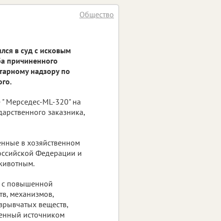
Общество
ся в суд с исковым
ба причиненного
тарному надзору по
ого.
 " Мерседес-ML-320" на
дарственного заказника,
енные в хозяйственном
Российской Федерации и
 животным.
а с повышенной
в, механизмов,
зрывчатых веществ,
иненный источником