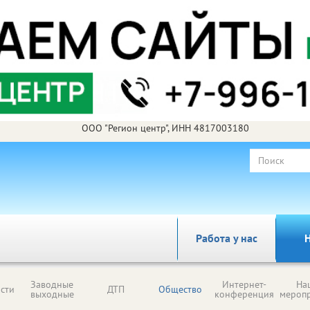
ООО "Регион центр", ИНН 4817003180
Работа у нас
Н
Заводные
Интернет-
На
сти
ДТП
Общество
выходные
конференция
мероп