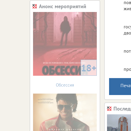
пов
Анонс мероприятий
жив
гос
дво
пот
18+
про
Обсессия
Печа
Послед