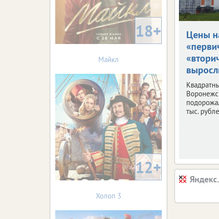
18+
Цены н
«перви
«втори
Майкл
выросл
Квадратны
Воронежс
подорожал
тыс. рубле
12+
Яндекс
Холоп 3