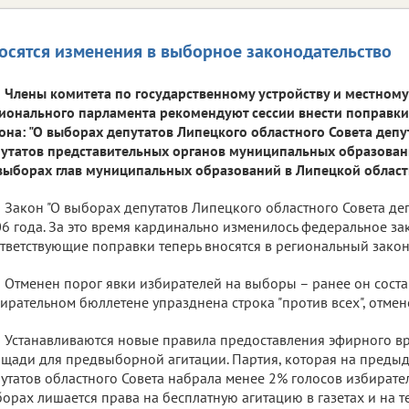
осятся изменения в выборное законодательство
Члены комитета по государственному устройству и местном
ионального парламента рекомендуют сессии внести поправки
она: "О выборах депутатов Липецкого областного Совета депут
утатов представительных органов муниципальных образовани
выборах глав муниципальных образований в Липецкой област
Закон "О выборах депутатов Липецкого областного Совета деп
6 года. За это время кардинально изменилось федеральное за
тветствующие поправки теперь вносятся в региональный закон
Отменен порог явки избирателей на выборы – ранее он соста
ирательном бюллетене упразднена строка "против всех", отмен
Устанавливаются новые правила предоставления эфирного в
щади для предвыборной агитации. Партия, которая на преды
утатов областного Совета набрала менее 2% голосов избирате
орах лишается права на бесплатную агитацию в газетах и на т