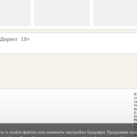
.Директ
©
И
С
И
в
И.
Б
Р
Р
e
О
ать о cookie-файлах или изменить настройки браузера. Продолжая поль
д