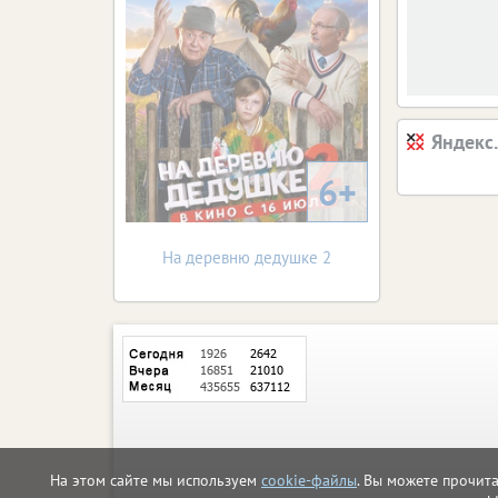
Яндекс
6+
На деревню дедушке 2
На этом сайте мы используем
cookie-файлы
. Вы можете прочит