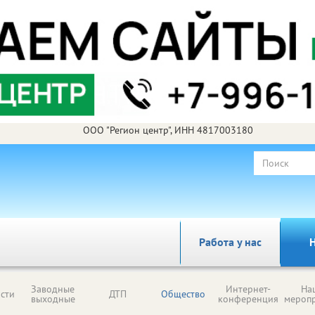
ООО "Регион центр", ИНН 4817003180
Работа у нас
Н
Заводные
Интернет-
На
сти
ДТП
Общество
выходные
конференция
мероп