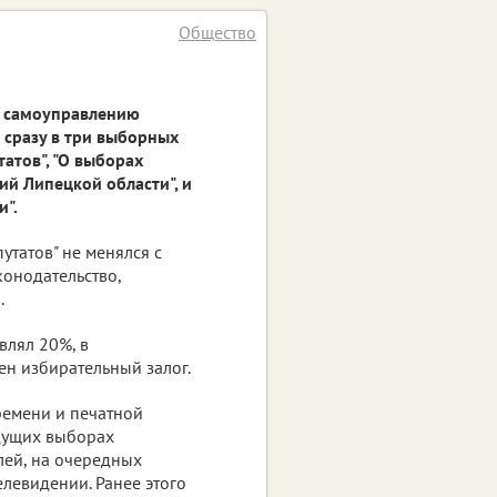
Общество
у самоуправлению
 сразу в три выборных
атов", "О выборах
й Липецкой области", и
и".
утатов" не менялся с
конодательство,
.
влял 20%, в
ен избирательный залог.
ремени и печатной
дущих выборах
лей, на очередных
елевидении. Ранее этого