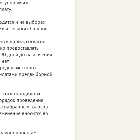
гут получить
лату.
одятся и на выборах
х и сельских Советов.
ится норма, согласно
о предоставлять
 90 дней до назначения
 нет
редств местного
дидатами предвыборной
, когда кандидаты
порядок проведения
ве набранных голосов
изменение вносится во
 законопроектам