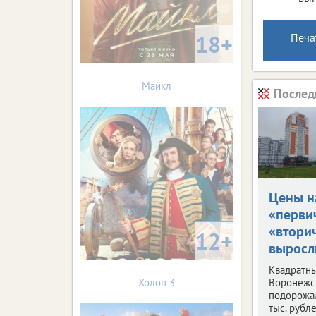
18+
Печа
Майкл
Послед
Цены н
«перви
«втори
12+
выросл
Квадратны
Холоп 3
Воронежс
подорожал
тыс. рубле