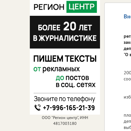
Вн
рег
зак
деп
"О 
200
соо
изб
пло
ООО "Регион центр", ИНН
деп
4817003180
выб