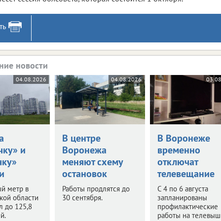
ть
ние новости
04.08.2026
04.08.2026
03.0
а
В центре
В Воронеже
чку» и
Воронежа
временно
чку»
меняют схему
отключат
и
остановок
телевещание
й метр в
Работы продлятся до
С 4 по 6 августа
кой области
30 сентября.
запланированы
 до 125,8
профилактические
й.
работы на телевыш