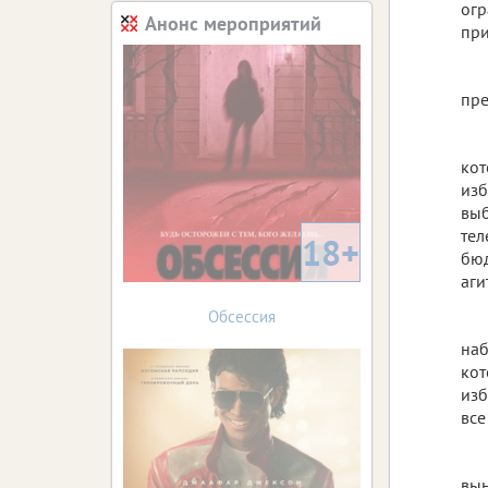
огр
Анонс мероприятий
при
пре
кот
изб
выб
тел
18+
бюд
аги
Обсессия
наб
кот
изб
все
вын