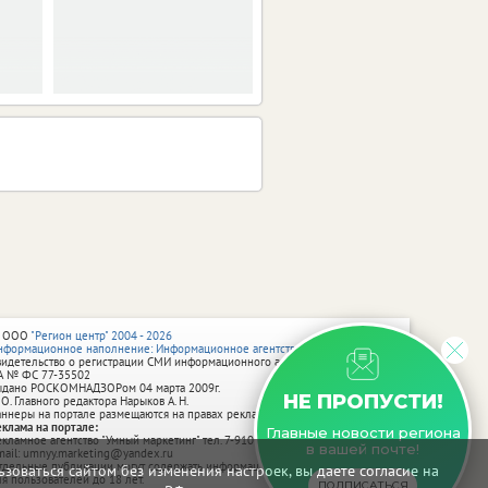
vRossii.ru в ближайшие
дни.
 ООО
"Регион центр" 2004 - 2026
нформационное наполнение: Информационное агентство vRossii.ru
видетельство о регистрации СМИ информационного агентства vRossii.ru
А № ФС 77‑35502
ыдано РОСКОМНАДЗОРом 04 марта 2009г.
НЕ ПРОПУСТИ!
 О. Главного редактора Нарыков А. Н.
аннеры на портале размещаются на правах рекламы.
еклама на портале:
Главные новости региона
екламное агентство "Умный маркетинг" тел. 7-910-267-70-40,
в вашей почте!
mail: umnyy.marketing@yandex.ru
тдельные публикации могут содержать информацию, не предназначенную
зоваться сайтом без изменения настроек, вы даете согласие на
ля пользователей до 18 лет.
ПОДПИСАТЬСЯ