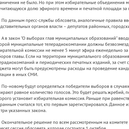
аничения не было. Но при этом избирательные объединения мо
читающуюся долю эфирного времени и печатной площади за п
По данным пресс-службы облсовета, аналогичные правила вв
дставительных органов власти – депутатов районных, городски
А в закон "О выборах глав муниципальных образований" ввод
орой муниципальные телерадиокомпании должны безвозмездн
ирательной комиссии не менее 5 минут эфира еженедельно за
оров главы. Если на территории муниципального образования
ерадиокомпаний и периодических печатных изданий, за счет с
жета могут быть предусмотрены расходы на проведение кан
тации в иных СМИ.
По-новому будут определяться победители выборов в случаях
ирают равное количество голосов. Это будет решать жребий, 
орого установит избирательная комиссия. Раньше при равенст
ранным считался тот, кто первым зарегистрировался. Данное 
 три указанных закона.
Окончательное решение по всем рассмотренным на комитете
есет сессия облсовета, которая состоится 1 октября.