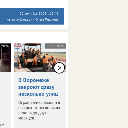
22 сентября 2009 г. 15:45
Автор публикации Ольга Пешкина
8.2026
03.08.2026
03.08.2026
В Воронеже
Синоптики
закроют сразу
пообещали 30-
несколько улиц
градусную жару
в ЦФО
Ограничения вводятся
на срок от нескольких
Выяснили, где будет
недель до двух
особенно жарко. О
месяцев.
погоде в регионах
ке.
присутствия ИА