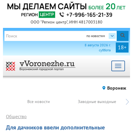
ООО "Регион центр", ИНН 4817003180
по новостям
8 августа 2026 г.
18+
суббота
Toggle
navigat
Воронеж
Все новости
Заводные выходные
Общество
Для дачников ввели дополнительные