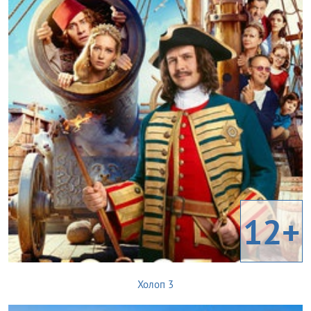
12+
Холоп 3