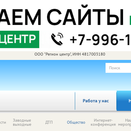
ООО "Регион центр", ИНН 4817003180
Работа у нас
Н
Заводные
Интернет-
На
сти
ДТП
Общество
выходные
конференция
мероп