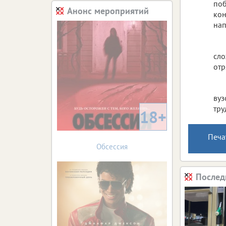
поб
Анонс мероприятий
кон
нап
сло
отр
вуз
тру
18+
Печа
Обсессия
Послед