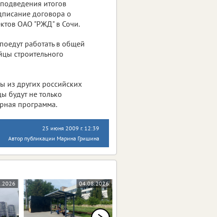
 подведения итогов
дписание договора о
ктов ОАО "РЖД" в Сочи.
 поедут работать в общей
ойцы строительного
ты из других российских
ы будут не только
урная программа.
25 июня 2009 г. 12:39
Автор публикации Марина Гришина
8.2026
04.08.2026
03.08.2026