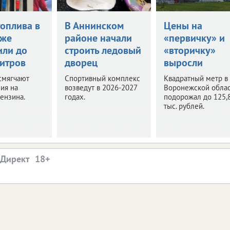
топлива в
В Аннинском
Цены на
еже
районе начали
«первичку» и
или до
строить ледовый
«вторичку»
литров
дворец
выросли
смягчают
Спортивный комплекс
Квадратный метр в
ия на
возведут в 2026-2027
Воронежской обла
ензина.
годах.
подорожал до 125,
тыс. рублей.
.Директ