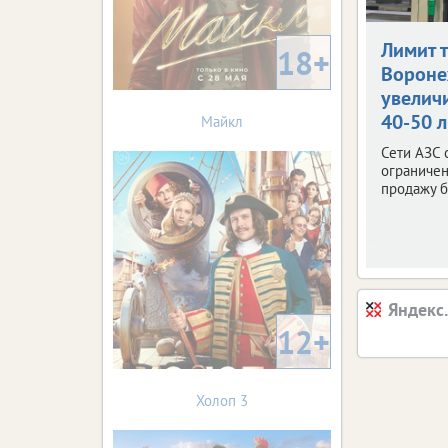
Лимит 
18+
Ворон
увелич
40-50 
Майкл
Сети АЗС 
ограничен
продажу б
Яндекс
12+
Холоп 3