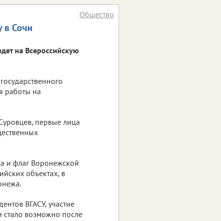
Общество
 в Сочи
едет на Всероссийскую
 государственного
я работы на
Суровцев, первые лица
щественных
да и флаг Воронежской
ийских объектах, в
онежа.
дентов ВГАСУ, участие
и стало возможно после