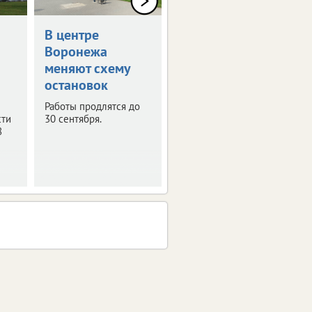
В центре
В Воронеже
Воронежа
временно
меняют схему
отключат
остановок
телевещание
Работы продлятся до
С 4 по 6 августа
сти
30 сентября.
запланированы
8
профилактические
работы на телевышке.