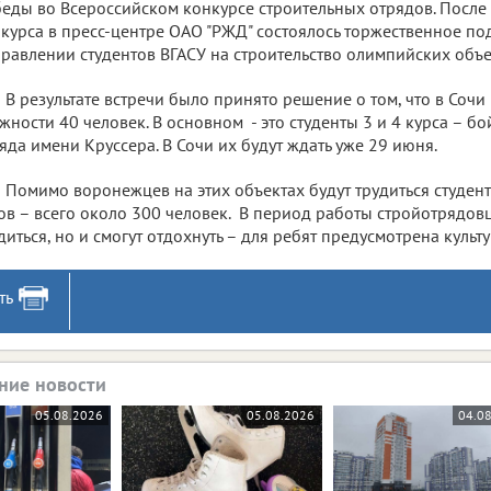
еды во Всероссийском конкурсе строительных отрядов. После
курса в пресс-центре ОАО "РЖД" состоялось торжественное по
равлении студентов ВГАСУ на строительство олимпийских объе
В результате встречи было принято решение о том, что в Сочи
жности 40 человек. В основном - это студенты 3 и 4 курса – б
яда имени Круссера. В Сочи их будут ждать уже 29 июня.
Помимо воронежцев на этих объектах будут трудиться студен
ов – всего около 300 человек. В период работы стройотрядовц
диться, но и смогут отдохнуть – для ребят предусмотрена культ
ть
ние новости
05.08.2026
05.08.2026
04.0