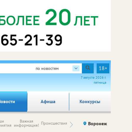
18+
по новостям
7 августа 2026 г.
пятница
овости
Афиша
Конкурсы
Новости
ши
Важная
Происшествия
Здоровье
Воронеж
Ку
компаний (на
риятия
информация!
правах
рекламы)