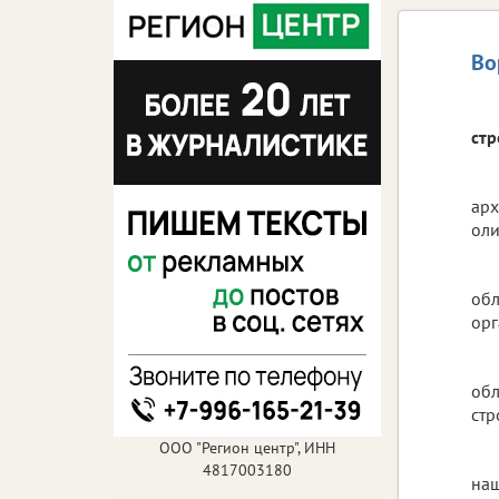
Во
стр
арх
оли
обл
орг
обл
стр
ООО "Регион центр", ИНН
4817003180
наш