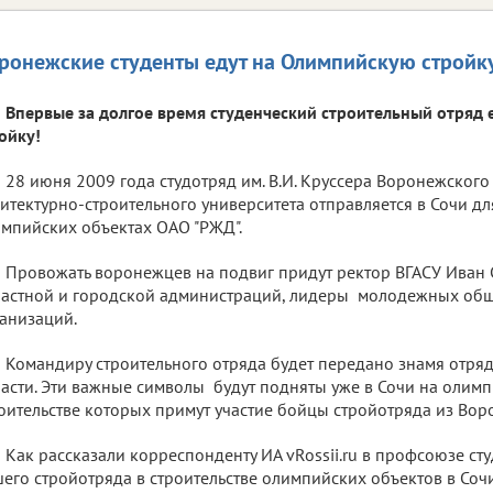
ронежские студенты едут на Олимпийскую стройку
Впервые за долгое время студенческий строительный отряд 
ойку!
28 июня 2009 года студотряд им. В.И. Круссера Воронежского
итектурно-строительного университета отправляется в Сочи дл
мпийских объектах ОАО "РЖД".
Провожать воронежцев на подвиг придут ректор ВГАСУ Иван 
астной и городской администраций, лидеры молодежных об
анизаций.
Командиру строительного отряда будет передано знамя отря
асти. Эти важные символы будут подняты уже в Сочи на олимп
оительстве которых примут участие бойцы стройотряда из Вор
Как рассказали корреспонденту ИА vRossii.ru в профсоюзе сту
его стройотряда в строительстве олимпийских объектов в Соч