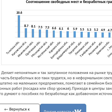
Делает непонятным и так запутанное положения на рынке труд
 часть безработных все-таки трудятся, но в неформальном сект
штатно на маленьких предприятиях, помогают в семейном биз
онных работ (посадка или сбор урожая). Приходя в центры за
го думают о пособиях по безработице как добавочном источн
← Вернуться к
Другие новости в