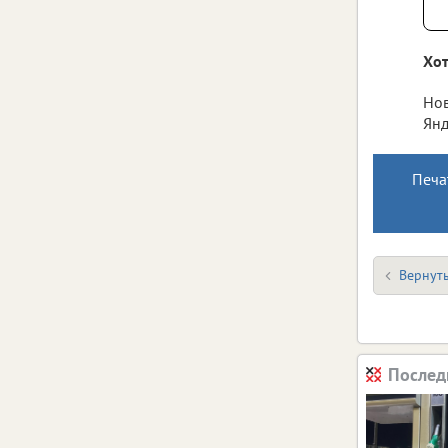
Хот
Нов
Янд
Печа
Вернуть
Послед