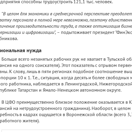
дприятия способны трудоустроить 121,1 тыс. человек.
"В целом для экономики в среднесрочной перспективе преодоле
ватку персонала в полной мере невозможно, поэтому единстве
личение производительности труда, а также оптимизация бизне
ернизации и цифровизации", –
подытоживает президент "ФинЭкс
бникова.
гиональная нужда
Больше всего незанятых рабочих рук не хватает в Тульской о
ансия на одного соискателя). Этот показатель с отрывом перве
аны. К слову, лишь в пяти регионах подобное соотношение вы
порции 10 к 1. Т.е., ситуация, когда десять и более свободных
ого работника, наблюдается в Ленинградской, Нижегородской
публике Татарстан и Ямало-Ненецком автономном округе.
В ЦФО преимущественно близкое положение оказывается в К
ансий на нетрудоустроенного гражданина). Наоборот, в цело
ребность в кадрах ощущается в Воронежской области (всего 3,
работного жителя).