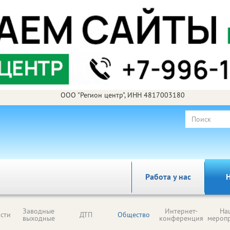
ООО "Регион центр", ИНН 4817003180
Работа у нас
Н
Заводные
Интернет-
На
сти
ДТП
Общество
выходные
конференция
мероп