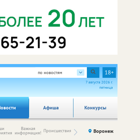
18+
по новостям
7 августа 2026 г.
пятница
овости
Афиша
Конкурсы
Новости
ши
Важная
Происшествия
Здоровье
Воронеж
Ку
компаний (на
риятия
информация!
правах
рекламы)