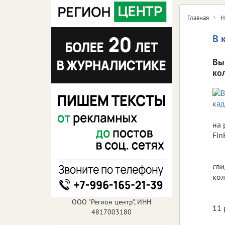
Главная
Н
В 
Вы
ко
на 
Fin
сви
кол
ООО "Регион центр", ИНН
11 
4817003180