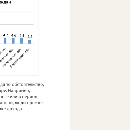
а то обстоятельство,
оре. Например,
несе или в период
нятости, люди прежде
ике дохода.