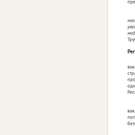
пре
нех
уве
мод
Тру
Ре
вак
стр
про
одн
Рес
вак
пот
без