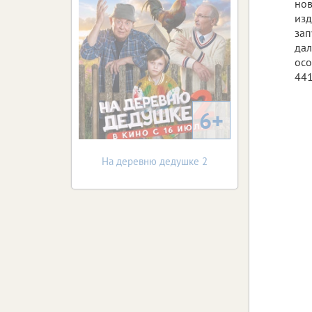
нов
изд
зап
дал
осо
441
6+
На деревню дедушке 2