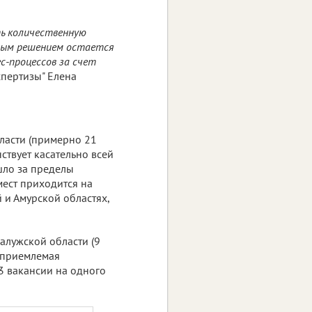
ть количественную
нным решением остается
с-процессов за счет
пертизы" Елена
бласти (примерно 21
нствует касательно всей
шло за пределы
 мест приходится на
 и Амурской областях,
алужской области (9
м приемлемая
3 вакансии на одного