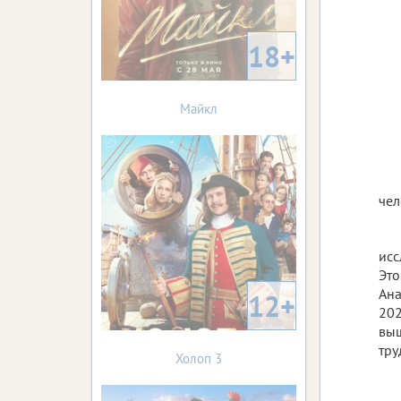
18+
Майкл
чел
исс
Это
Ана
12+
202
выш
тру
Холоп 3