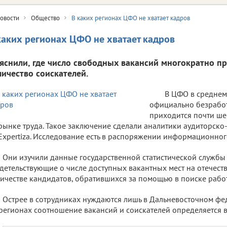
овости
Общество
В каких регионах ЦФО не хватает кадров
каких регионах ЦФО не хватает кадров
яснили, где число свободных вакансий многократно п
личество соискателей.
В ЦФО в среднем
официально безрабо
приходится почти ше
рынке труда. Такое заключение сделали аналитики аудиторско
Expertiza. Исследование есть в распоряжении информационного
Они изучили данные государственной статистической службы 
детельствующие о числе доступных вакантных мест на отечест
ичестве кандидатов, обратившихся за помощью в поиске работ
Острее в сотрудниках нуждаются лишь в Дальневосточном фед
регионах соотношение вакансий и соискателей определяется в