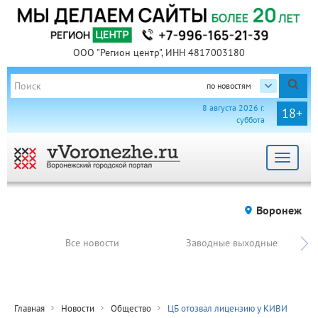
ООО "Регион центр", ИНН 4817003180
по новостям
8 августа 2026 г.
18+
суббота
Toggle
navigat
Воронеж
Все новости
Заводные выходные
Главная
Новости
Общество
ЦБ отозвал лицензию у КИВИ