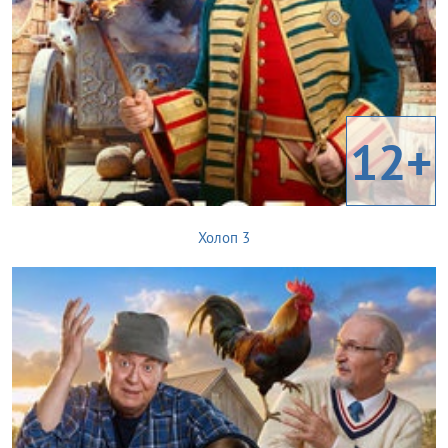
12+
Холоп 3