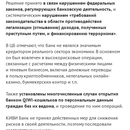
Решение принято
в связи нарушением федеральных
законов, регулирующих банковскую деятельность,
и
систематическим
нарушением «требований
законодательства в области противодействия
легализации (отмыванию) доходов, полученных
преступным путем, и финансированию терроризма»
.
В ЦБ отмечают, что банк не являлся значимым
кредитором реального сектора экономики. В основном
он был вовлечен в высокорисковые операции,
связанные с расчетами между физическими лицами
и теневым бизнесом, включая денежные переводы
в пользу криптообменников, нелегальных онлайн-
казино, букмекерских контор и т.п.
Также
установлены многочисленные случаи открытия
банком QIWI-кошельков по персональным данным
граждан без их ведома
, и проведение по ним операций.
КИВИ Банк не принял действенных мер для снижения
рисков в своей деятельности, поэтому последовали
соответствующие меры.