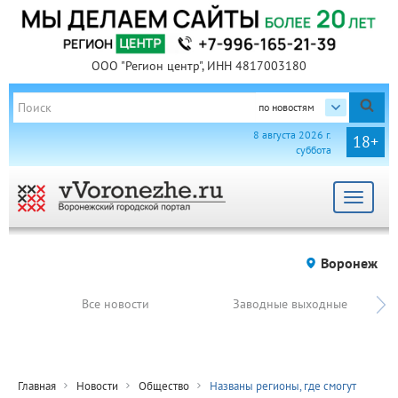
ООО "Регион центр", ИНН 4817003180
по новостям
8 августа 2026 г.
18+
суббота
Toggle
navigat
Воронеж
Все новости
Заводные выходные
Главная
Новости
Общество
Названы регионы, где смогут