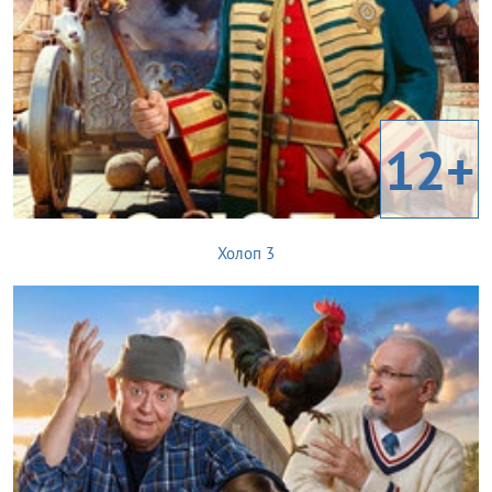
12+
Холоп 3