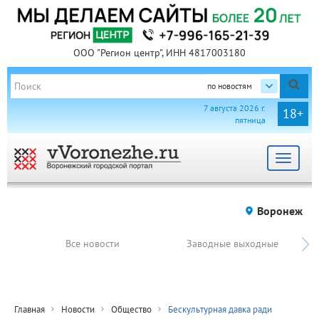
ООО "Регион центр", ИНН 4817003180
по новостям
7 августа 2026 г.
18+
пятница
Toggle
navigat
Воронеж
Все новости
Заводные выходные
Главная
Новости
Общество
Бескультурная давка ради