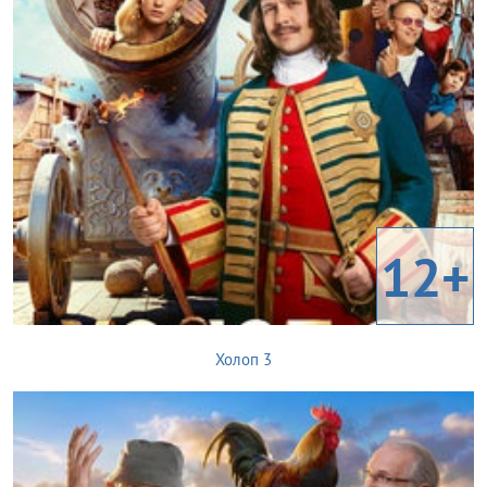
12+
Холоп 3