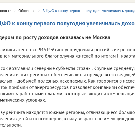
овости
Общество
В ЦФО к концу первого полугодия увеличились дохо
ЦФО к концу первого полугодия увеличились дох
дером по росту доходов оказалась не Москва
литики агентства РИА Рейтинг упорядочили российские регион
внем материального благополучия жителей по итогам II кварта
сок возглавили северные субъекты страны. Крупные среднед
еления в этих регионах обеспечиваются прежде всего ведуще
аслью – добычей полезных ископаемых. Как говорится в иссл
ток прибыли от энергоресурсов позволяет компаниям обеспеч
окими заработными платами, в которые входит и компенсация
матических условиях.
зу рейтинга находятся южные регионы, отличающиеся большо
еления детей и пенсионеров, в силу возраста не имеющих дох
тельности.