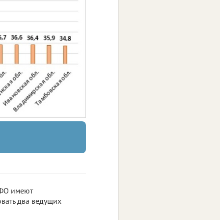
ЦФО имеют
овать два ведущих