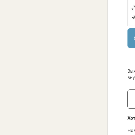
Вых
вну
Хот
Нов