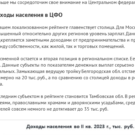
ьше мы сосредоточим свое внимание на Центральном федерал
ходы населения в ЦФО
ашем локализованном рейтинге главенствует столица. Для Мо
ышенный относительно других регионов уровень зарплат. Да
крепляется заметными доходами от предпринимательства и п
нду собственности, как жилой, так и торговых помещений.
зменной остается и вторая позиция в региональном списке. Е
. Данные субъекты по показателям денежных выплат серьезно 
альных. Замыкающая ведущую тройку Белгородская обл. отстае
мерно на 20 тыс. руб., а по сравнению со столицей доходы в 
а.
ледним субъектом в рейтинге становится Тамбовская обл. В ре
еями, православными храмами и дворянскими усадьбами, ср
елей совсем немного не дотягивает до 35 тыс. руб.