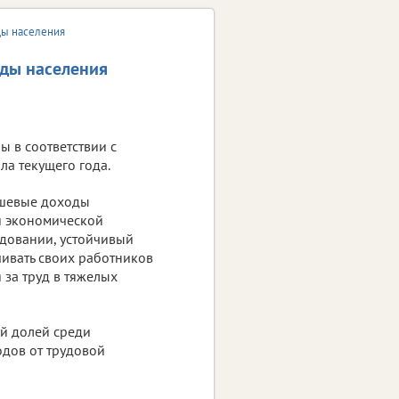
ды населения
оды населения
ы в соответствии с
ла текущего года.
ушевые доходы
й экономической
едовании, устойчивый
ивать своих работников
 за труд в тяжелых
й долей среди
одов от трудовой