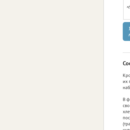
Со
Кро
их 
наб
В ф
сво
хле
пос
(тр
кул