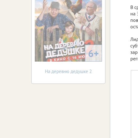
В с
на 
пов
ост
Лид
суб
6+
зар
рег
На деревню дедушке 2