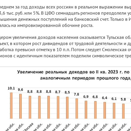
реднем за год доходы всех россиян в реальном выражении в
3,6 тыс. руб. или 5%. В ЦФО семнадцать регионов преодолели 
ышения денежных поступлений на банковский счет. Только в И
алась на импровизированной обочине роста.
ером увеличения доходов населения оказывается Тульская об
ъект, в котором рост дивидендов от трудовой деятельности и 
аботка превысил отметку в 10 п.п. Потом следует Смоленская об
ионов с идентичным показателем поделили символическое тре