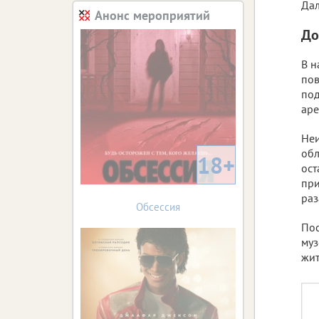
Дал
Анонс мероприятий
До
В н
пов
под
аре
Неи
обл
18+
ост
при
раз
Обсессия
Пос
муз
жит