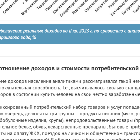
Увеличение реальных доходов во II кв. 2023 г. по сравнению с ана
прошлого года, %
отношение доходов и стоимости потребительской
ме доходов населения аналитиками рассматривался такой не
покупательная способность. Т.е., высчитывалось, сколько стан
оров в состоянии купить человек на свои честно заработанные
иксированный потребительский набор товаров и услуг попадае
ю очередь, делятся на три группы – продукты питания (мясо, р
бобулочные изделия, крупы), непродовольственные товары (п
тельное белье, обувь, лекарственные препараты, бытовые при
аты на оплату ЖКХ, поездок на личном и общественном трансп
ьтурных мероприятий). В общем, это набор самых необходимы