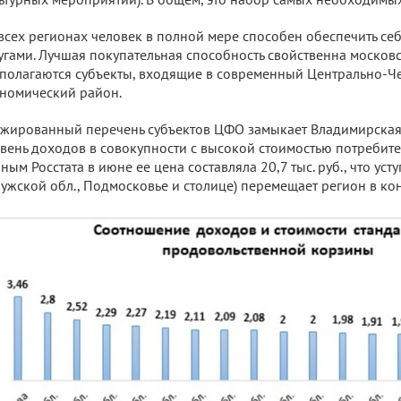
всех регионах человек в полной мере способен обеспечить се
угами. Лучшая покупательная способность свойственна москов
полагаются субъекты, входящие в современный Центрально-
номический район.
жированный перечень субъектов ЦФО замыкает Владимирская
вень доходов в совокупности с высокой стоимостью потребит
ным Росстата в июне ее цена составляла 20,7 тыс. руб., что уст
ужской обл., Подмосковье и столице) перемещает регион в кон