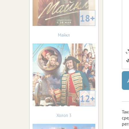
18+
Майкл
12+
Так
Холоп 3
сре
рег