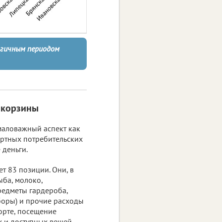
логичным периодом
 корзины
маловажный аспект как
дартных потребительских
 деньги.
т 83 позиции. Они, в
ыба, молоко,
редметы гардероба,
боры) и прочие расходы
орте, посещение
х и доступных вещей.