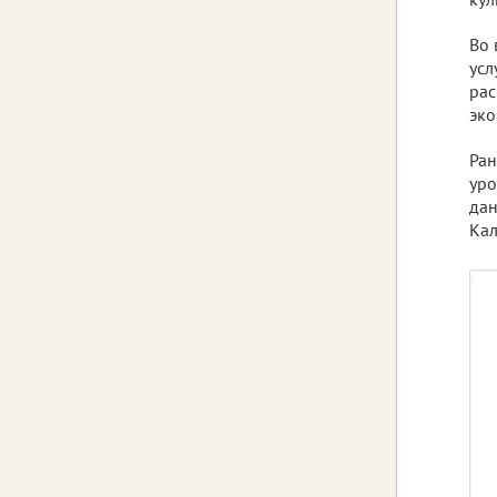
Во 
усл
рас
эко
Ран
уро
дан
Кал