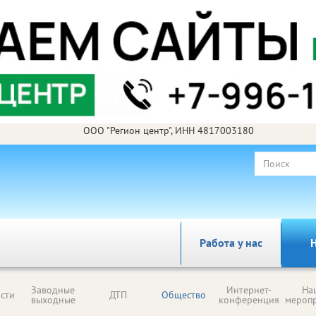
ООО "Регион центр", ИНН 4817003180
Работа у нас
Н
Заводные
Интернет-
На
сти
ДТП
Общество
выходные
конференция
мероп