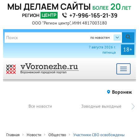
ООО "Регион центр", ИНН 4817003180
по новостям
7 августа 2026 г.
18+
пятница
Toggle
navigat
Воронеж
Все новости
Заводные выходные
Главная
Новости
Общество
Участники СВО освобождены