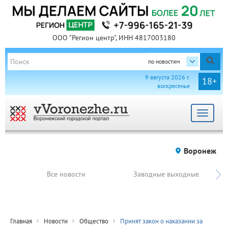
ООО "Регион центр", ИНН 4817003180
по новостям
9 августа 2026 г.
18+
воскресенье
Toggle
navigat
Воронеж
Все новости
Заводные выходные
Главная
Новости
Общество
Принят закон о наказании за