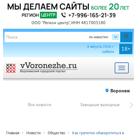
ООО "Регион центр", ИНН 4817003180
по новостям
8 августа 2026 г.
18+
суббота
Toggle
navigat
Воронеж
Все новости
Заводные выходные
Главная
Новости
Общество
Как грамотно обанкротиться в