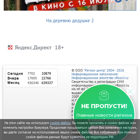
На деревню дедушке 2
Яндекс.Директ
© ООО
"Регион центр" 2004 - 2026
Информационное наполнение:
Информационное агентство vRossii.ru
Свидетельство о регистрации СМИ
информационного агентства vRossii.ru
ИА № ФС 77‑35502
выдано РОСКОМНАДЗОРом 04 марта
2009г.
И. О. Главного редактора Нарыков А. Н.
Баннеры на портале размещаются на
НЕ ПРОПУСТИ!
правах рекламы.
Реклама на портале:
Главные новости региона
Рекламное агентство "Умный маркетинг"
тел. 7-910-267-70-40,
в вашей почте!
email: umnyy.marketing@yandex.ru
На этом сайте мы используем
cookie-файлы
. Вы можете прочитать о cookie-файлах или
Отдельные публикации могут содержать
изменить настройки браузера. Продолжая пользоваться сайтом без изменения настроек,
информацию, не предназначенную для
ПОДПИСАТЬСЯ
вы даете согласие на использование ваших cookie-файлов. Все собранные при помощи
пользователей до 18 лет.
cookie-файлов данные будут храниться на территории РФ.
Политика в отношении обработки