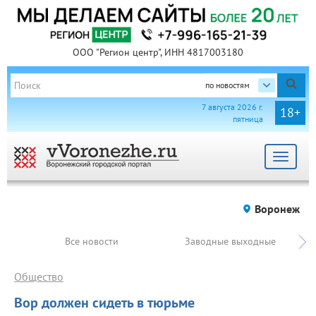
ООО "Регион центр", ИНН 4817003180
по новостям
7 августа 2026 г.
18+
пятница
Toggle
navigat
Воронеж
Все новости
Заводные выходные
Общество
Вор должен сидеть в тюрьме