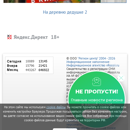
На деревню дедушке 2
Яндекс.Директ
© ООО
"Регион центр" 2004 - 2026
Информационное наполнение:
Информационное агентство vRossii.ru
Свидетельство о регистрации СМИ
информационного агентства vRossii.ru
ИА № ФС 77‑35502
выдано РОСКОМНАДЗОРом 04 марта
2009г.
И. О. Главного редактора Нарыков А. Н.
Баннеры на портале размещаются на
НЕ ПРОПУСТИ!
правах рекламы.
Реклама на портале:
Главные новости региона
Рекламное агентство "Умный маркетинг"
тел. 7-910-267-70-40,
в вашей почте!
email: umnyy.marketing@yandex.ru
На этом сайте мы используем
cookie-файлы
. Вы можете прочитать о cookie-файлах или
Отдельные публикации могут содержать
изменить настройки браузера. Продолжая пользоваться сайтом без изменения настроек,
информацию, не предназначенную для
ПОДПИСАТЬСЯ
вы даете согласие на использование ваших cookie-файлов. Все собранные при помощи
пользователей до 18 лет.
cookie-файлов данные будут храниться на территории РФ.
Политика в отношении обработки
персональных данных
Политика обработки файлов cookie