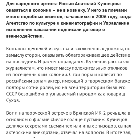
Для народного артиста России Анатолий Кузнецова
оказаться в колонии – не в новинку. У него за плечами
много подобных визитов, начавшихся в 2006 году, когда
Агентство по культуре и кинематографии и Управление
исполнения наказаний подписали договор о
взаимодействии.
Контакты деятелей искусства и заключенных должны, по
замыслу сторон, оказывать облагораживающее действие
на последних. И расчет оправдался: Кузнецов рассказал
журналистам, что имеет массу положительных откликов
из посещенных им колоний. С той поры и колесит по
российским зонам актер, имеющий в творческом багаже
полторы сотни ролей, но на всей территории бывшего
СССР безошибочно узнаваемый народом как товарищ
Сухов.
Вот и на творческой встрече в Брянской ИК-2 речь шла в
основном о фильме «Белое солнце пустыни»: Кузнецов
делился секретами съемки тех или иных эпизодов, сыпал
актерскими анекдотами, отвечал на вопросы. В итоге зал,