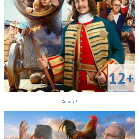
12+
Холоп 3