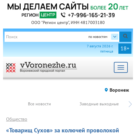
ООО "Регион центр", ИНН 4817003180
по новостям
7 августа 2026 г.
18+
пятница
Toggle
navigat
Воронеж
Все новости
Заводные выходные
Общество
«Товарищ Сухов» за колючей проволокой