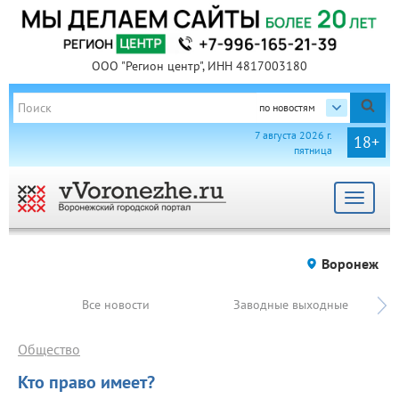
ООО "Регион центр", ИНН 4817003180
по новостям
7 августа 2026 г.
18+
пятница
Toggle
navigat
Воронеж
Все новости
Заводные выходные
Общество
Кто право имеет?