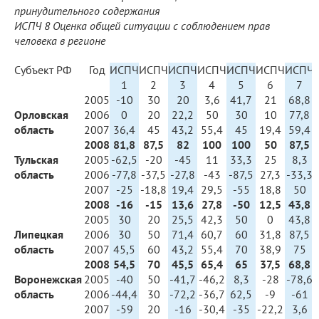
принудительного содержания
ИСПЧ 8 Оценка общей ситуации с соблюдением прав
человека в регионе
Субъект РФ
Год
ИСПЧ
ИСПЧ
ИСПЧ
ИСПЧ
ИСПЧ
ИСПЧ
ИСПЧ
1
2
3
4
5
6
7
2005
-10
30
20
3,6
41,7
21
68,8
Орловская
2006
0
20
22,2
50
30
10
77,8
область
2007
36,4
45
43,2
55,4
45
19,4
59,4
2008
81,8
87,5
82
100
100
50
87,5
Тульская
2005
-62,5
-20
-45
11
33,3
25
8,3
область
2006
-77,8
-37,5
-27,8
-43
-87,5
27,3
-33,3
2007
-25
-18,8
19,4
29,5
-55
18,8
50
2008
-16
-15
13,6
27,8
-50
12,5
43,8
2005
30
20
25,5
42,3
50
0
43,8
Липецкая
2006
30
50
71,4
60,7
60
31,8
87,5
область
2007
45,5
60
43,2
55,4
70
38,9
75
2008
54,5
70
45,5
65,4
65
37,5
68,8
Воронежская
2005
-40
50
-41,7
-46,2
8,3
-28
-78,6
область
2006
-44,4
30
-72,2
-36,7
62,5
-9
-61
2007
-59
20
-16
-30,4
-35
-22,2
3,6