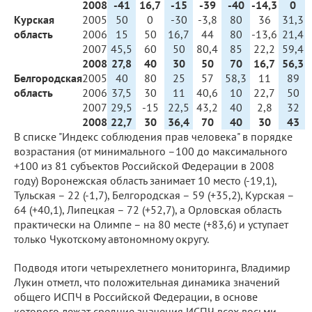
2008
-41
16,7
-15
-39
-40
-14,3
0
Курская
2005
50
0
-30
-3,8
80
36
31,3
область
2006
15
50
16,7
44
80
-13,6
21,4
2007
45,5
60
50
80,4
85
22,2
59,4
2008
27,8
40
30
50
70
16,7
56,3
Белгородская
2005
40
80
25
57
58,3
11
89
область
2006
37,5
30
11
40,6
10
22,7
50
2007
29,5
-15
22,5
43,2
40
2,8
32
2008
22,7
30
36,4
70
40
30
43
В списке "Индекс соблюдения прав человека" в порядке
возрастания (от минимального –100 до максимального
+100 из 81 субъектов Российской Федерации в 2008
году) Воронежская область занимает 10 место (-19,1),
Тульская – 22 (-1,7), Белгородская – 59 (+35,2), Курская –
64 (+40,1), Липецкая – 72 (+52,7), а Орловская область
практически на Олимпе – на 80 месте (+83,6) и уступает
только Чукотскому автономному округу.
Подводя итоги четырехлетнего мониторинга, Владимир
Лукин отметл, что положительная динамика значений
общего ИСПЧ в Российской Федерации, в основе
которого лежат средние значения ИСПЧ всех восьми