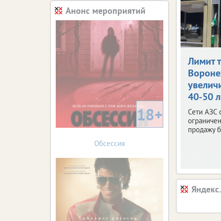
Анонс мероприятий
Лимит 
Ворон
увелич
40-50 
18+
Сети АЗС 
ограничен
продажу б
Обсессия
Яндекс