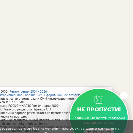
 ООО
"Регион центр" 2004 - 2026
нформационное наполнение: Информационное агентство vRossii.ru
видетельство о регистрации СМИ информационного агентства vRossii.ru
А № ФС 77‑35502
ыдано РОСКОМНАДЗОРом 04 марта 2009г.
НЕ ПРОПУСТИ!
 О. Главного редактора Нарыков А. Н.
аннеры на портале размещаются на правах рекламы.
еклама на портале:
Главные новости региона
екламное агентство "Умный маркетинг" тел. 7-910-267-70-40,
в вашей почте!
mail: umnyy.marketing@yandex.ru
тдельные публикации могут содержать информацию, не предназначенную
зоваться сайтом без изменения настроек, вы даете согласие на
ля пользователей до 18 лет.
ПОДПИСАТЬСЯ