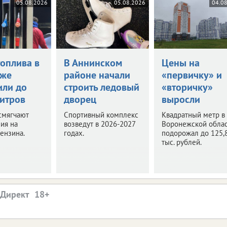
05.08.2026
05.08.2026
04.0
топлива в
В Аннинском
Цены на
еже
районе начали
«первичку» и
или до
строить ледовый
«вторичку»
литров
дворец
выросли
смягчают
Спортивный комплекс
Квадратный метр в
ия на
возведут в 2026-2027
Воронежской обла
ензина.
годах.
подорожал до 125,
тыс. рублей.
.Директ