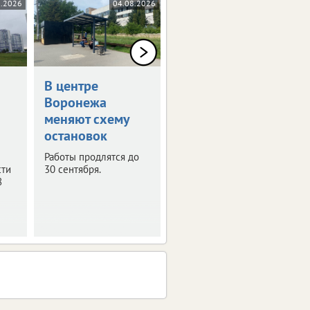
8.2026
04.08.2026
03.08.2026
В центре
В Воронеже
Воронежа
временно
меняют схему
отключат
остановок
телевещание
Работы продлятся до
С 4 по 6 августа
сти
30 сентября.
запланированы
8
профилактические
работы на телевышке.