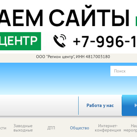
ООО "Регион центр", ИНН 4817003180
Работа у нас
Н
Заводные
Интернет-
На
сти
ДТП
Общество
выходные
конференция
мероп