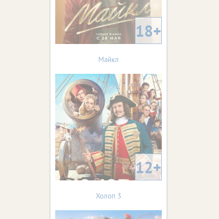
18+
Майкл
12+
Холоп 3