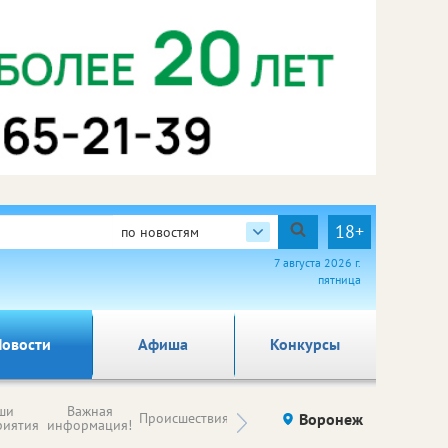
18+
по новостям
7 августа 2026 г.
пятница
овости
Афиша
Конкурсы
Новости
ши
Важная
Происшествия
Здоровье
Воронеж
Ку
компаний (на
риятия
информация!
правах
рекламы)