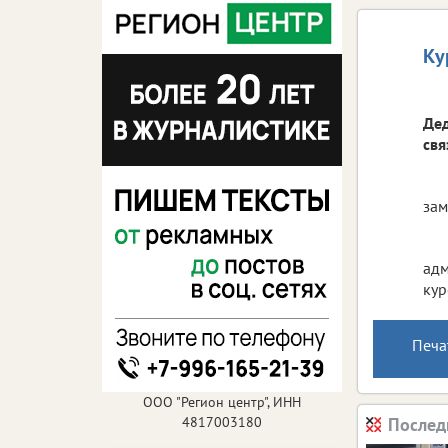
Ку
Дед
свя
зам
адм
кур
Печа
ООО "Регион центр", ИНН
4817003180
Послед