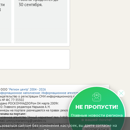
сти
30 сентября.
запланированы
8
профилактические
работы на телевышке.
 ООО
"Регион центр" 2004 - 2026
нформационное наполнение: Информационное агентство vRossii.ru
видетельство о регистрации СМИ информационного агентства vRossii.ru
А № ФС 77‑35502
ыдано РОСКОМНАДЗОРом 04 марта 2009г.
НЕ ПРОПУСТИ!
 О. Главного редактора Нарыков А. Н.
аннеры на портале размещаются на правах рекламы.
еклама на портале:
Главные новости региона
екламное агентство "Умный маркетинг" тел. 7-910-267-70-40,
в вашей почте!
mail: umnyy.marketing@yandex.ru
тдельные публикации могут содержать информацию, не предназначенную
зоваться сайтом без изменения настроек, вы даете согласие на
ля пользователей до 18 лет.
ПОДПИСАТЬСЯ