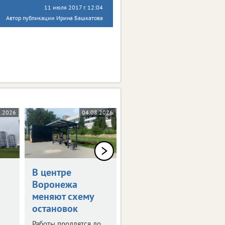
11 июля 2017 г. 12:04
Автор публикации Ирина Башкатова
8.2026
04.08.2026
03.08.2026
В центре
В Воронеже
Воронежа
временно
меняют схему
отключат
остановок
телевещание
Работы продлятся до
С 4 по 6 августа