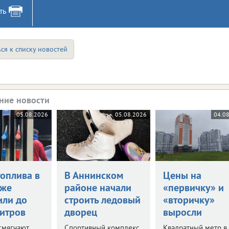
ть
ся к списку новостей
ние новости
05.08.2026
05.08.2026
04.0
топлива в
В Аннинском
Цены на
еже
районе начали
«первичку» и
или до
строить ледовый
«вторичку»
литров
дворец
выросли
смягчают
Спортивный комплекс
Квадратный метр в