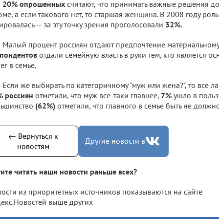
20% опрошенных
считают, что принимать важные решения д
оме, а если такового нет, то старшая женщина. В 2008 году рол
ировалась — за эту точку зрения проголосовали
32%.
Малый процент россиян отдают предпочтение материальному 
спондентов
отдали семейную власть в руки тем, кто является 
ег в семье.
Если же выбирать по категоричному "муж или жена?", то все л
% россиян
отметили, что муж все-таки главнее,
7%
ушло в польз
льшинство
(62%)
отметили, что главного в семье быть не должно
← Вернуться к
Другие новости в
новостям
ите читать наши новости раньше всех?
ости из приоритетных источников показываются на сайте
екс.Новостей выше других