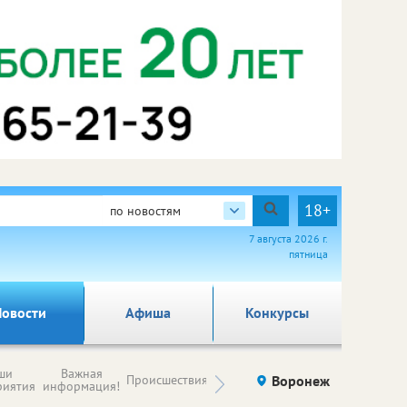
18+
по новостям
7 августа 2026 г.
пятница
овости
Афиша
Конкурсы
Новости
ши
Важная
Происшествия
Здоровье
Воронеж
Ку
компаний (на
риятия
информация!
правах
рекламы)