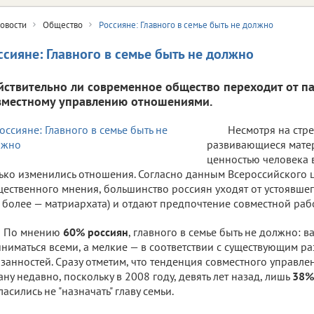
овости
Общество
Россияне: Главного в семье быть не должно
ссияне: Главного в семье быть не должно
йствительно ли современное общество переходит от па
вместному управлению отношениями.
Несмотря на стр
развивающиеся матер
ценностью человека 
ько изменились отношения. Согласно данным Всероссийского 
ественного мнения, большинство россиян уходят от устоявшег
 более — матриархата) и отдают предпочтение совместной рабо
По мнению
60% россиян
, главного в семье быть не должно:
ниматься всеми, а мелкие — в соответствии с существующим р
занностей. Сразу отметим, что тенденция совместного управле
ану недавно, поскольку в 2008 году, девять лет назад, лишь
38%
ласились не "назначать" главу семьи.