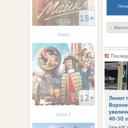
Печа
18+
Вернуть
Майкл
Послед
12+
Лимит 
Ворон
увелич
Холоп 3
40-50 
Сети АЗС 