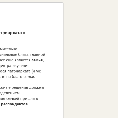
триархата к
емительно
иальные блага, главной
все еще является
семья,
центра изучения
ося патриархата (и уж
те на благо семьи.
 важные решения должны
азделением
ния семьей пришла в
 респондентов