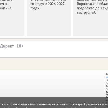
ия на
возведут в 2026-2027
Воронежской обла
ензина.
годах.
подорожал до 125,
тыс. рублей.
.Директ
©
И
С
И
в
И.
Б
Р
Р
e
О
ать о cookie-файлах или изменить настройки браузера. Продолжая поль
д