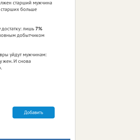
олжен старший мужчина
ь старших больше
достатку: лишь
7%
основным добытчиком
авры уйдут мужчинам:
у жен. И снова
.
Добавить