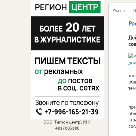
Главная
Н
Ро
Де
со
тол
общ
тем
при
обя
стр
ООО "Регион центр", ИНН
сог
4817003180