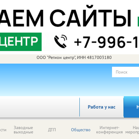
ООО "Регион центр", ИНН 4817003180
Работа у нас
Н
Заводные
Интернет-
На
сти
ДТП
Общество
выходные
конференция
мероп