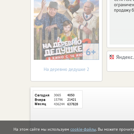
ограничен
продажу б
6+
Яндекс
На деревню дедушке 2
На этом сайте мы используем
cookie-файлы
. Вы можете прочит