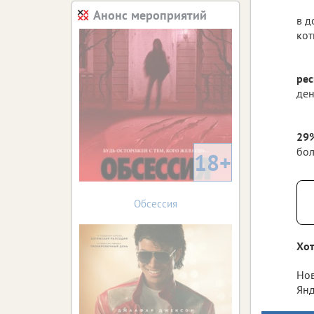
Анонс мероприятий
в д
кот
ре
ден
29
бо
18+
Обсессия
Хот
Нов
Янд