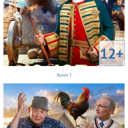
12+
Холоп 3