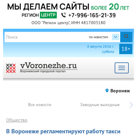
ООО "Регион центр", ИНН 4817003180
по новостям
8 августа 2026 г.
18+
суббота
Toggle
navigat
Воронеж
Все новости
Заводные выходные
Общество
В Воронеже регламентируют работу такси