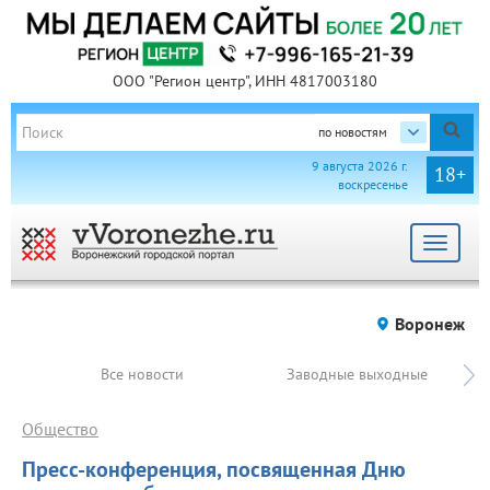
ООО "Регион центр", ИНН 4817003180
по новостям
9 августа 2026 г.
18+
воскресенье
Toggle
navigat
Воронеж
Все новости
Заводные выходные
Общество
Пресс-конференция, посвященная Дню