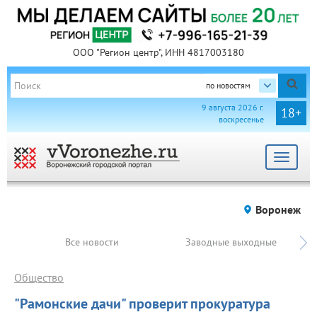
ООО "Регион центр", ИНН 4817003180
по новостям
9 августа 2026 г.
18+
воскресенье
Toggle
navigat
Воронеж
Все новости
Заводные выходные
Общество
"Рамонские дачи" проверит прокуратура