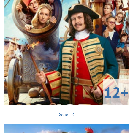
12+
Холоп 3