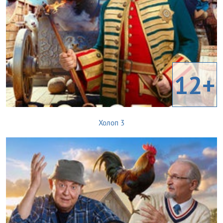
12+
Холоп 3