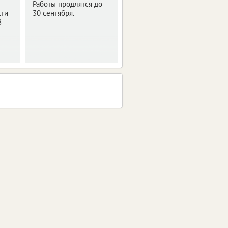
Работы продлятся до
С 4 по 6 августа
сти
30 сентября.
запланированы
8
профилактические
работы на телевышке.