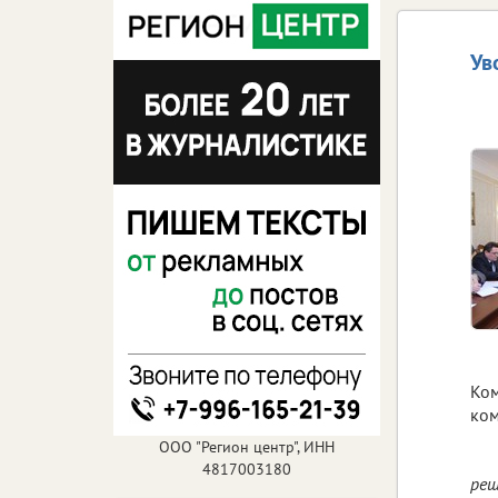
Ув
Ком
ком
ООО "Регион центр", ИНН
4817003180
реш