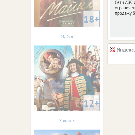
Сети АЗС 
ограничен
продажу б
18+
Майкл
Яндекс
12+
Холоп 3