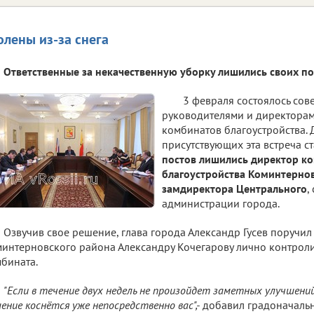
олены из-за снега
Ответственные за некачественную уборку лишились своих по
3 февраля состоялось сов
руководителями и директора
комбинатов благоустройства. 
присутствующих эта встреча с
постов лишились директор к
благоустройства Коминтернов
замдиректора Центрального
,
администрации города.
Озвучив свое решение, глава города Александр Гусев поручи
интерновского района Александру Кочегарову лично контроли
бината.
"Если в течение двух недель не произойдет заметных улучшени
ение коснётся уже непосредственно вас",-
добавил градоначальн