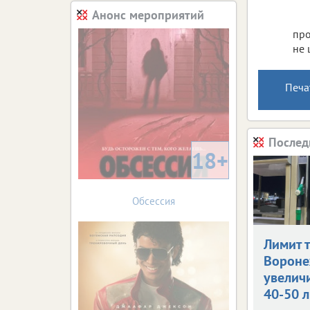
Анонс мероприятий
про
не 
Печа
Послед
18+
Обсессия
Лимит 
Ворон
увелич
40-50 