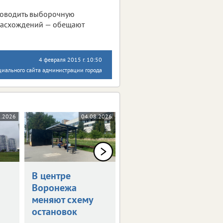
проводить выборочную
е расхождений — обещают
4 февраля 2015 г. 10:50
циального сайта администрации города
8.2026
04.08.2026
03.08.2026
В центре
В Воронеже
Воронежа
временно
меняют схему
отключат
остановок
телевещание