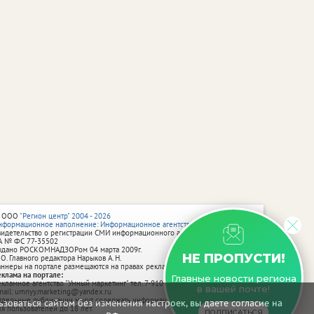
 ООО
"Регион центр" 2004 - 2026
нформационное наполнение: Информационное агентство vRossii.ru
видетельство о регистрации СМИ информационного агентства vRossii.ru
А № ФС 77‑35502
ыдано РОСКОМНАДЗОРом 04 марта 2009г.
НЕ ПРОПУСТИ!
 О. Главного редактора Нарыков А. Н.
аннеры на портале размещаются на правах рекламы.
еклама на портале:
Главные новости региона
екламное агентство "Умный маркетинг" тел. 7-910-267-70-40,
в вашей почте!
mail: umnyy.marketing@yandex.ru
тдельные публикации могут содержать информацию, не предназначенную
зоваться сайтом без изменения настроек, вы даете согласие на
ля пользователей до 18 лет.
ПОДПИСАТЬСЯ