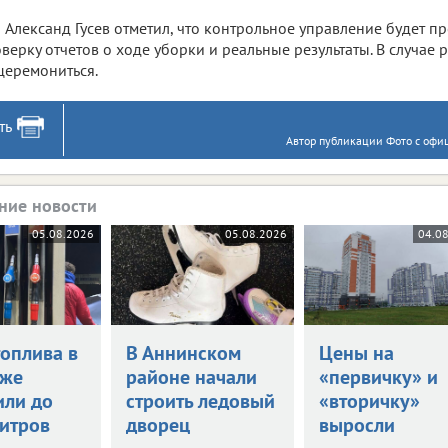
Александ Гусев отметил, что контрольное управление будет 
верку отчетов о ходе уборки и реальные результаты. В случа
церемониться.
ть
Автор публикации Фото с офи
ние новости
05.08.2026
05.08.2026
04.0
топлива в
В Аннинском
Цены на
еже
районе начали
«первичку» и
или до
строить ледовый
«вторичку»
литров
дворец
выросли