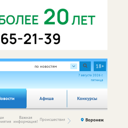
18+
по новостям
7 августа 2026 г.
пятница
овости
Афиша
Конкурсы
Новости
ши
Важная
Происшествия
Здоровье
Воронеж
Ку
компаний (на
риятия
информация!
правах
рекламы)