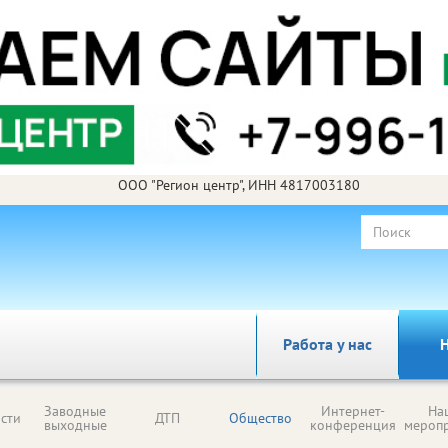
ООО "Регион центр", ИНН 4817003180
Работа у нас
Н
Заводные
Интернет-
На
сти
ДТП
Общество
выходные
конференция
мероп