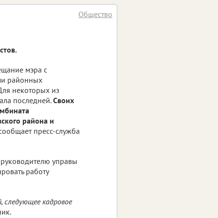
Общество
стов.
ещание мэра с
ми районных
Для некоторых из
тала последней.
Своих
омбината
ского района и
 сообщает пресс-служба
л руководителю управы
ровать работу
й, следующее кадровое
ик.