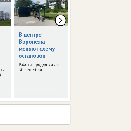
В центре
В Воронеже
Воронежа
временно
меняют схему
отключат
остановок
телевещание
Работы продлятся до
С 4 по 6 августа
сти
30 сентября.
запланированы
8
профилактические
работы на телевышке.