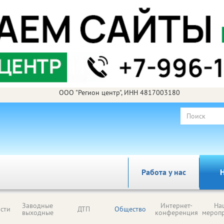
ООО "Регион центр", ИНН 4817003180
Работа у нас
Н
Заводные
Интернет-
На
сти
ДТП
Общество
выходные
конференция
мероп