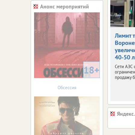
Анонс мероприятий
Лимит 
Ворон
увелич
40-50 
18+
Сети АЗС 
ограничен
продажу б
Обсессия
Яндекс