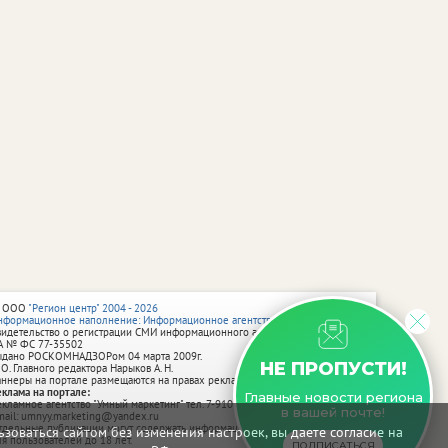
 ООО
"Регион центр" 2004 - 2026
нформационное наполнение: Информационное агентство vRossii.ru
видетельство о регистрации СМИ информационного агентства vRossii.ru
А № ФС 77‑35502
ыдано РОСКОМНАДЗОРом 04 марта 2009г.
НЕ ПРОПУСТИ!
 О. Главного редактора Нарыков А. Н.
аннеры на портале размещаются на правах рекламы.
еклама на портале:
Главные новости региона
екламное агентство "Умный маркетинг" тел. 7-910-267-70-40,
в вашей почте!
mail: umnyy.marketing@yandex.ru
тдельные публикации могут содержать информацию, не предназначенную
зоваться сайтом без изменения настроек, вы даете согласие на
ля пользователей до 18 лет.
ПОДПИСАТЬСЯ