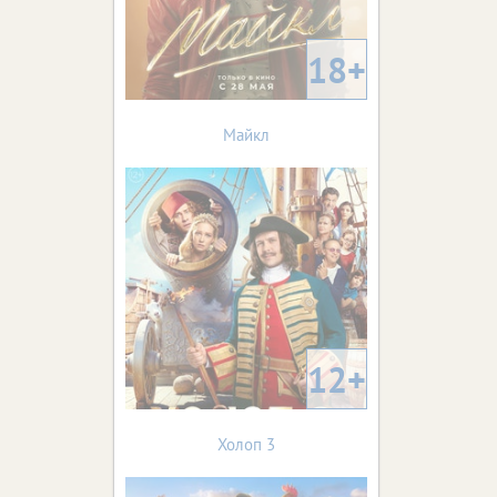
18+
Майкл
12+
Холоп 3