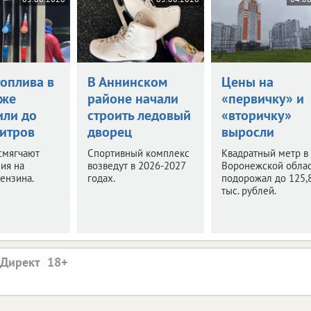
топлива в
В Аннинском
Цены на
еже
районе начали
«первичку» и
или до
строить ледовый
«вторичку»
литров
дворец
выросли
смягчают
Спортивный комплекс
Квадратный метр в
ия на
возведут в 2026-2027
Воронежской обла
ензина.
годах.
подорожал до 125,
тыс. рублей.
.Директ