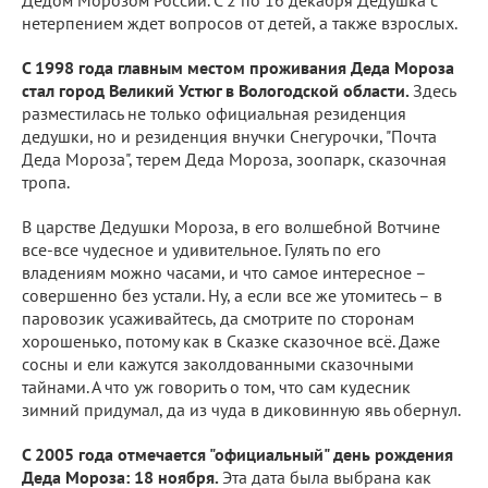
нетерпением ждет вопросов от детей, а также взрослых.
С 1998 года главным местом проживания Деда Мороза
стал город Великий Устюг в Вологодской области.
Здесь
разместилась не только официальная резиденция
дедушки, но и резиденция внучки Снегурочки, "Почта
Деда Мороза", терем Деда Мороза, зоопарк, сказочная
тропа.
В царстве Дедушки Мороза, в его волшебной Вотчине
все-все чудесное и удивительное. Гулять по его
владениям можно часами, и что самое интересное –
совершенно без устали. Ну, а если все же утомитесь – в
паровозик усаживайтесь, да смотрите по сторонам
хорошенько, потому как в Сказке сказочное всё. Даже
сосны и ели кажутся заколдованными сказочными
тайнами. А что уж говорить о том, что сам кудесник
зимний придумал, да из чуда в диковинную явь обернул.
С 2005 года отмечается "официальный" день рождения
Деда Мороза: 18 ноября.
Эта дата была выбрана как