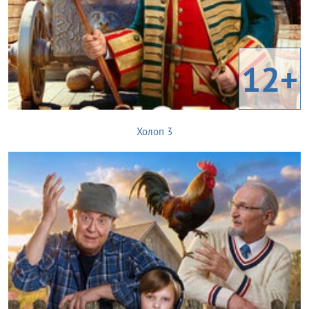
12+
Холоп 3