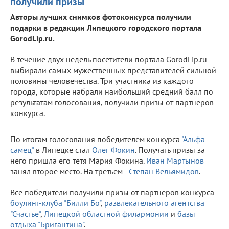
получили призы
Авторы лучших снимков фотоконкурса получили
подарки в редакции Липецкого городского портала
GorodLip.ru.
В течение двух недель посетители портала GorodLip.ru
выбирали самых мужественных представителей сильной
половины человечества. Три участника из каждого
города, которые набрали наибольший средний балл по
результатам голосования, получили призы от партнеров
конкурса.
По итогам голосования победителем конкурса
"Альфа-
самец"
в Липецке стал
Олег Фокин
. Получать призы за
него пришла его тетя Мария Фокина.
Иван Мартынов
занял второе место. На третьем -
Степан Вельямидов
.
Все победители получили призы от партнеров конкурса -
боулинг-клуба "Билли Бо"
,
развлекательного агентства
"Счастье"
,
Липецкой областной филармонии
и
базы
отдыха "Бригантина"
.