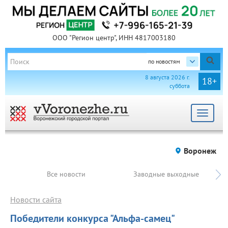
ООО "Регион центр", ИНН 4817003180
по новостям
8 августа 2026 г.
18+
суббота
Toggle
navigat
Воронеж
Все новости
Заводные выходные
Новости сайта
Победители конкурса "Альфа-самец"