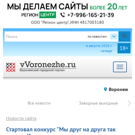
ООО "Регион центр", ИНН 4817003180
по новостям
6 августа 2026 г.
18+
четверг
Toggle
navigat
Воронеж
Все новости
Заводные выходные
Новости сайта
Стартовал конкурс "Мы друг на друга так