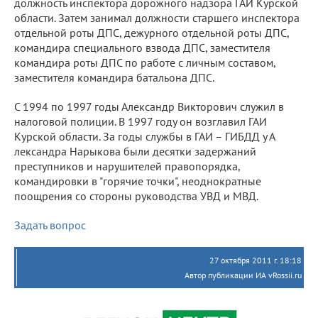
должность инспектора дорожного надзора ГАИ Курской
области. Затем занимал должности старшего инспектора
отдельной роты ДПС, дежурного отдельной роты ДПС,
командира специального взвода ДПС, заместителя
командира роты ДПС по работе с личным составом,
заместителя командира батальона ДПС.
С 1994 по 1997 годы Александр Викторович служил в
налоговой полиции. В 1997 году он возглавил ГАИ
Курской области. За годы службы в ГАИ – ГИБДД у А
лександра Нарыкова были десятки задержаний
преступников и нарушителей правопорядка,
командировки в "горячие точки", неоднократные
поощрения со стороны руководства УВД и МВД.
Задать вопрос
27 октября 2011 г. 18:18
Автор публикации ИА vRossii.ru