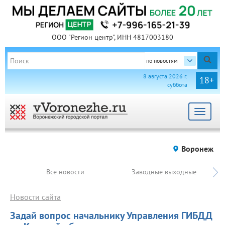
ООО "Регион центр", ИНН 4817003180
по новостям
8 августа 2026 г.
18+
суббота
Toggle
navigat
Воронеж
Все новости
Заводные выходные
Новости сайта
Задай вопрос начальнику Управления ГИБДД