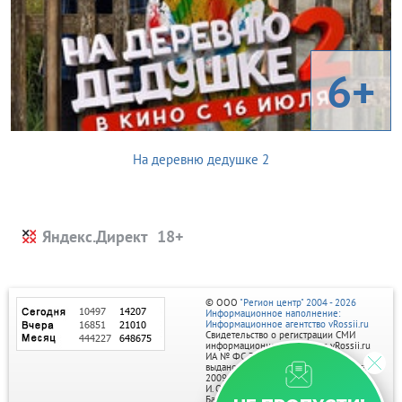
6+
На деревню дедушке 2
Яндекс.Директ
© ООО
"Регион центр" 2004 - 2026
Информационное наполнение:
Информационное агентство vRossii.ru
Свидетельство о регистрации СМИ
информационного агентства vRossii.ru
ИА № ФС 77‑35502
выдано РОСКОМНАДЗОРом 04 марта
2009г.
И. О. Главного редактора Нарыков А. Н.
Баннеры на портале размещаются на