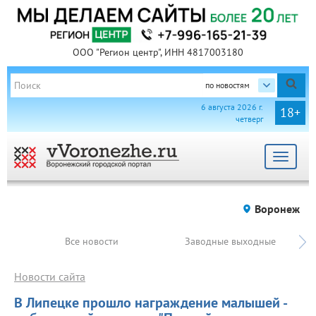
ООО "Регион центр", ИНН 4817003180
по новостям
6 августа 2026 г.
18+
четверг
Toggle
navigat
Воронеж
Все новости
Заводные выходные
Новости сайта
В Липецке прошло награждение малышей -