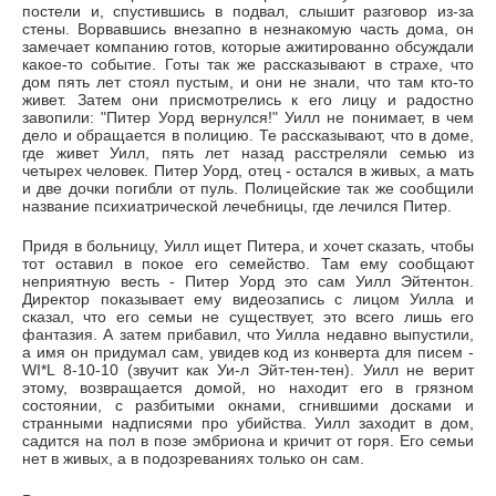
постели и, спустившись в подвал, слышит разговор из-за
стены. Ворвавшись внезапно в незнакомую часть дома, он
замечает компанию готов, которые ажитированно обсуждали
какое-то событие. Готы так же рассказывают в страхе, что
дом пять лет стоял пустым, и они не знали, что там кто-то
живет. Затем они присмотрелись к его лицу и радостно
завопили: "Питер Уорд вернулся!" Уилл не понимает, в чем
дело и обращается в полицию. Те рассказывают, что в доме,
где живет Уилл, пять лет назад расстреляли семью из
четырех человек. Питер Уорд, отец - остался в живых, а мать
и две дочки погибли от пуль. Полицейские так же сообщили
название психиатрической лечебницы, где лечился Питер.
Придя в больницу, Уилл ищет Питера, и хочет сказать, чтобы
тот оставил в покое его семейство. Там ему сообщают
неприятную весть - Питер Уорд это сам Уилл Эйтентон.
Директор показывает ему видеозапись с лицом Уилла и
сказал, что его семьи не существует, это всего лишь его
фантазия. А затем прибавил, что Уилла недавно выпустили,
а имя он придумал сам, увидев код из конверта для писем -
WI*L 8-10-10 (звучит как Уи-л Эйт-тен-тен). Уилл не верит
этому, возвращается домой, но находит его в грязном
состоянии, с разбитыми окнами, сгнившими досками и
странными надписями про убийства. Уилл заходит в дом,
садится на пол в позе эмбриона и кричит от горя. Его семьи
нет в живых, а в подозреваниях только он сам.